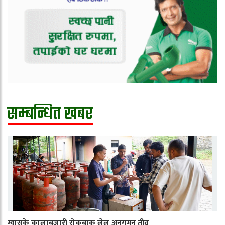
सम्बन्धित खबर
ग्यासके कालाबजारी रोकबाक लेल अनुगमन तीव्र