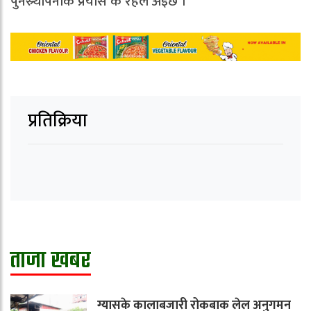
पुनस्र्थापनाके प्रयास क रहल अइछ ।
प्रतिक्रिया
ताजा खबर
ग्यासके कालाबजारी रोकबाक लेल अनुगमन