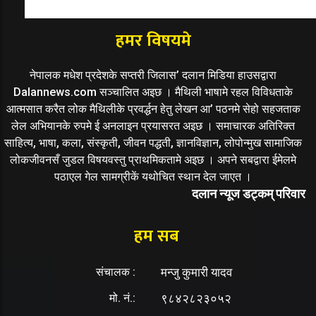
हमर विषयमे
नेपालक मधेश प्रदेशके सप्तरी जिलास’ दलान मिडिया हाउसद्वारा
Dalannews.com सञ्चालित अइछ । मैथिली भाषामे रहल विविधताके
आत्मसात करैत लोक मैथिलीके प्रवर्द्धन हेतु लेखन आ’ पठनमे सेहो सहजताक
लेल अभियानके रुपमे ई अनलाइन प्रयासरत अइछ । समाचारक अतिरिक्त
साहित्य, भाषा, कला, संस्कृती, जीवन पद्धती, ज्ञानविज्ञान, लोपोन्मुख सामाजिक
लोकजीवनसँ जुडल विषयवस्तु प्राथमिकतामे अइछ । अपने सबद्वारा ईमेलमे
पठाएल गेल सामग्रीकें यथोचित स्थान देल जाएत ।
दलान न्यूज डट्कम् परिवार
हम सब
संचालक :
मन्जु कुमारी यादव
मो. नं.:
९८४२८२३०५२