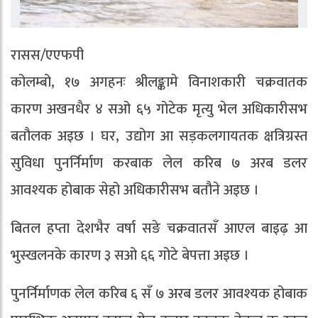
रासस/एएफपी
कोलम्बो, १७ अगहनः श्रीलङ्कामे विनाशकारी चक्रवातक
कारण अखनधैर ४ सओ ६५ गोटेक मृत्यु भेल अधिकारीसभ
बतौलक अइछ । घर, उद्योग आ सड़कलगायतक क्षत्रिग्रस्त
सुविधा पुनर्निर्माण करबाक लेल करिब ७ अरब डलर
आवश्यक होबाक सेहो अधिकारीसभ बतौने अइछ ।
बितल हप्ता देशभैर वर्षा सङे चक्रवातसँ आएल बाइढ़ आ
भुस्खलनके कारण ३ सओ ६६ गोटे बेपत्ता अइछ ।
पुनर्निर्माणक लेल करिब ६ सँ ७ अरब डलर आवश्यक होबाक