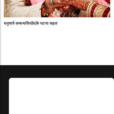
धनुषामे सम्बन्धविच्छेदके घटना बढ़ल