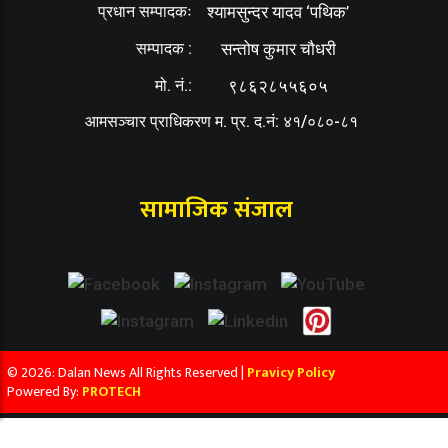
प्रधान सम्पादकः
श्यामसुन्दर यादव ‘पथिक’
सम्पादक :
सन्तोष कुमार चौधरी
मो. नं.:
९८६२८५५६०५
आमसञ्चार प्राधिकरण म. प्र. द.नं: ४१/०८०-८१
सामाजिक संजाल
© 2026: Dalan News All Rights Reserved |
Pravicy Policy
Powered By:
PROTECH