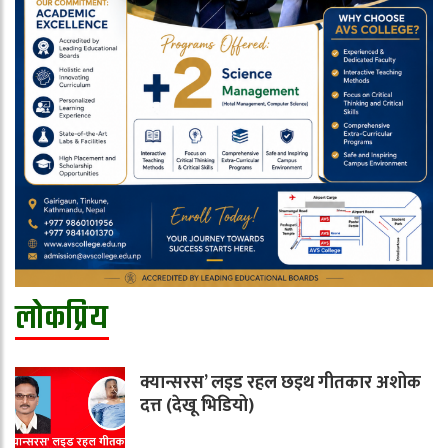
लोकप्रिय
क्यान्सरस’ लइड रहल छइथ गीतकार अशोक
दत्त (देखू भिडियो)