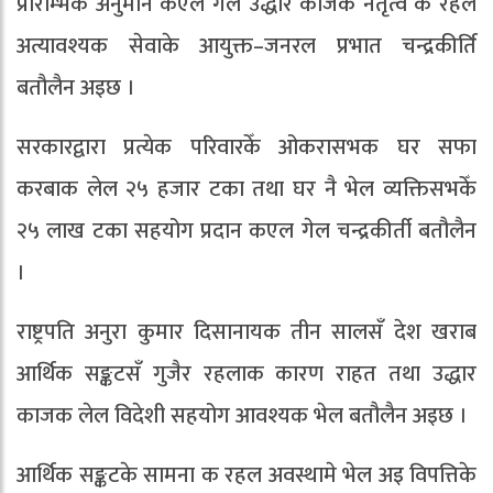
प्रारम्भिक अनुमान कएल गेल उद्धार काजक नेतृत्व क रहल
अत्यावश्यक सेवाके आयुक्त–जनरल प्रभात चन्द्रकीर्ति
बतौलैन अइछ ।
सरकारद्वारा प्रत्येक परिवारकेँ ओकरासभक घर सफा
करबाक लेल २५ हजार टका तथा घर नै भेल व्यक्तिसभकेँ
२५ लाख टका सहयोग प्रदान कएल गेल चन्द्रकीर्ती बतौलैन
।
राष्ट्रपति अनुरा कुमार दिसानायक तीन सालसँ देश खराब
आर्थिक सङ्कटसँ गुजैर रहलाक कारण राहत तथा उद्धार
काजक लेल विदेशी सहयोग आवश्यक भेल बतौलैन अइछ ।
आर्थिक सङ्कटके सामना क रहल अवस्थामे भेल अइ विपत्तिके