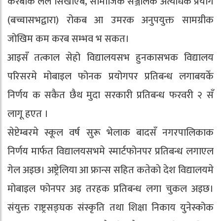
करबाक लेल सिखाएब, सामाजिक सञ्जालक अत्यधिक प्रयोग
(बच्चासभद्वारा) रोकब आ उमरक अनुपयुक्त सामग्रीक
जोखिम कम करब सम्भव भ सकत।
आइसँ तत्काल सेहो विद्यालयसभ हुनकासभक विद्यालय
परिसरमे मोबाइल फोनक प्रयोगपर प्रतिबन्ध लगाबयकेँ
निर्णय क सकैत छैथ मुदा सरकारी प्रतिबन्ध फरवरी २ सँ
लागू हएत ।
सेप्टेम्बरमे स्कूल वर्ष सुरू भेलाक बादसँ नगरपालिकाक
निर्णय मार्फत विद्यालयसभमे स्मार्टफोनपर प्रतिबन्ध लगाएल
गेल अइछ। अष्ट्रेलिया आ फ्रान्स सहित कतेकाे देश विद्यालयमे
मोबाइल फोनपर अइ तरहक प्रतिबन्ध लगा चुकल अइछ।
संयुक्त राष्ट्रसङ्घक संस्कृति तथा शिक्षा निकाय युनेस्कोक