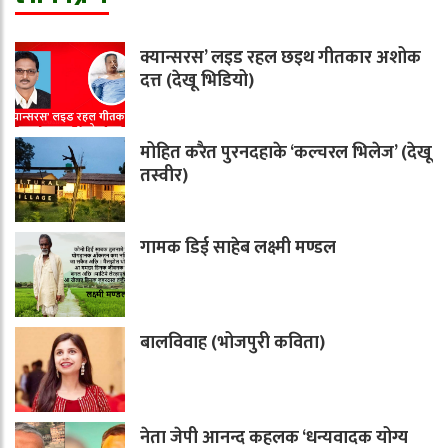
क्यान्सरस’ लइड रहल छइथ गीतकार अशोक
दत्त (देखू भिडियो)
मोहित करैत पुरनदहाके ‘कल्चरल भिलेज’ (देखू
तस्वीर)
गामक डिई साहेब लक्ष्मी मण्डल
बालविवाह (भोजपुरी कविता)
नेता जेपी आनन्द कहलक ‘धन्यवादक योग्य