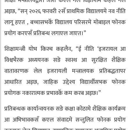
शिक्षा मन्त्रालयद्वारा जारी कएल गेल विज्ञप्तिमे कहल गेल
अइछ, “सन् २०२६ फरवरी २सँ प्राथमिक विद्यालयमे नव नीति
लागू हएत , बच्चासभकेँ विद्यालय परिसरमे मोबाइल फोनक
प्रयोग करएसँ प्रतिबन्ध लगाएल जाएत।”
शिक्षामन्त्री योभ किस्च कहलैन, “ई नीति ‘इजरायल आ
विश्वभैरक अध्ययनक सङे स्वस्थ आ सुरक्षित शैक्षिक
वातावरणक लेल इजरायली मन्त्रालयक प्रतिबद्धतापर
आधारित अइछ, जाहिक उद्देश्य विद्यार्थीसभक फोनक
प्रयोगक नकारात्मक प्रभावकेँ कम करब अइछ।”
प्रतिबन्धक कार्यान्वयनक सङे कक्षा कोठामे शैक्षिक कार्यक्रम
आ अभिभावकसँ कएल संवादमे सन्तुलित फोनक प्रयोग