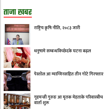
ताजा खबर
राष्ट्रिय कृषि नीति, २०८३ जारी
धनुषामे सम्बन्धविच्छेदके घटना बढ़ल
पेस्तोल आ म्याग्जिनसहित तीन गोटे गिरफ्तार
गृहमन्त्री गुरुङ आ मृतक मेहताके परिवारबीच
वार्ता शुरू