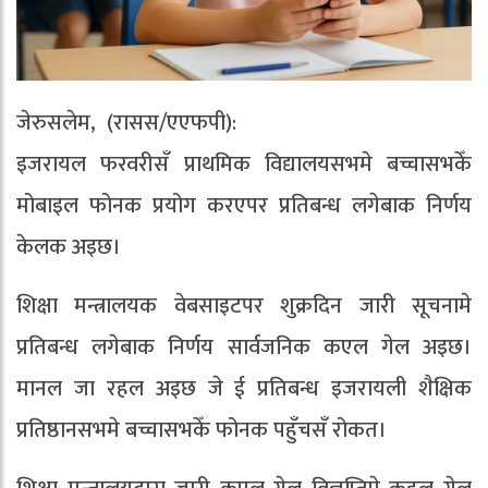
जेरुसलेम, (रासस/एएफपी):
इजरायल फरवरीसँ प्राथमिक विद्यालयसभमे बच्चासभकेँ
मोबाइल फोनक प्रयोग करएपर प्रतिबन्ध लगेबाक निर्णय
केलक अइछ।
शिक्षा मन्त्रालयक वेबसाइटपर शुक्रदिन जारी सूचनामे
प्रतिबन्ध लगेबाक निर्णय सार्वजनिक कएल गेल अइछ।
मानल जा रहल अइछ जे ई प्रतिबन्ध इजरायली शैक्षिक
प्रतिष्ठानसभमे बच्चासभकेँ फोनक पहुँचसँ रोकत।