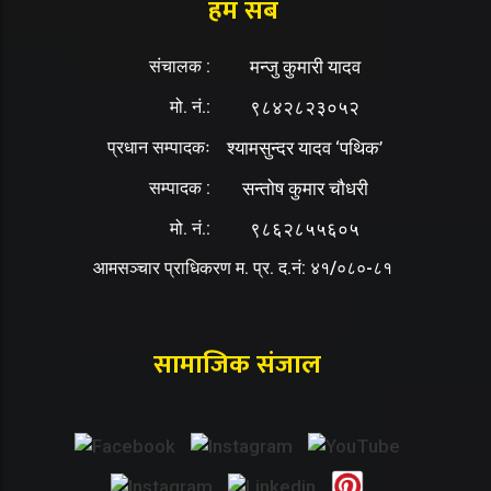
हम सब
संचालक :
मन्जु कुमारी यादव
मो. नं.:
९८४२८२३०५२
प्रधान सम्पादकः
श्यामसुन्दर यादव ‘पथिक’
सम्पादक :
सन्तोष कुमार चौधरी
मो. नं.:
९८६२८५५६०५
आमसञ्चार प्राधिकरण म. प्र. द.नं: ४१/०८०-८१
सामाजिक संजाल