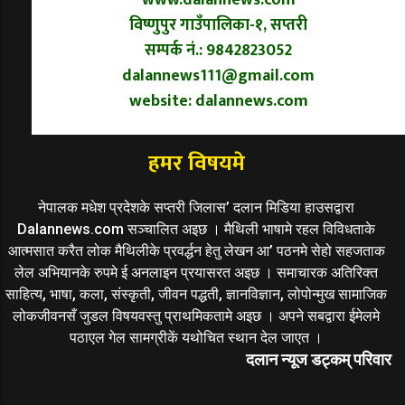
विष्णुपुर गाउँपालिका-१, सप्तरी
सम्पर्क नं.: 9842823052
dalannews111@gmail.com
website: dalannews.com
हमर विषयमे
नेपालक मधेश प्रदेशके सप्तरी जिलास’ दलान मिडिया हाउसद्वारा
Dalannews.com सञ्चालित अइछ । मैथिली भाषामे रहल विविधताके
आत्मसात करैत लोक मैथिलीके प्रवर्द्धन हेतु लेखन आ’ पठनमे सेहो सहजताक
लेल अभियानके रुपमे ई अनलाइन प्रयासरत अइछ । समाचारक अतिरिक्त
साहित्य, भाषा, कला, संस्कृती, जीवन पद्धती, ज्ञानविज्ञान, लोपोन्मुख सामाजिक
लोकजीवनसँ जुडल विषयवस्तु प्राथमिकतामे अइछ । अपने सबद्वारा ईमेलमे
पठाएल गेल सामग्रीकें यथोचित स्थान देल जाएत ।
दलान न्यूज डट्कम् परिवार