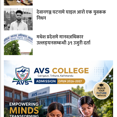
देवानगञ्ज घटनामे घाइल आरो एक युवकक
निधन
मधेश प्रदेशमे मानवअधिकार
उल्लङ्घनसम्बन्धी ३९ उजुरी दर्ता