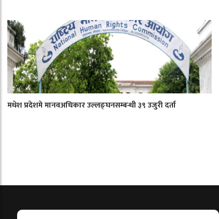
मधेश प्रदेशमे मानवअधिकार उल्लङ्घनसम्बन्धी ३९ उजुरी दर्ता