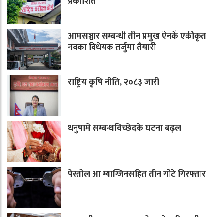
प्रकाशित
आमसञ्चार सम्बन्धी तीन प्रमुख ऐनकेँ एकीकृत
नवका विधेयक तर्जुमा तैयारी
राष्ट्रिय कृषि नीति, २०८३ जारी
धनुषामे सम्बन्धविच्छेदके घटना बढ़ल
पेस्तोल आ म्याग्जिनसहित तीन गोटे गिरफ्तार