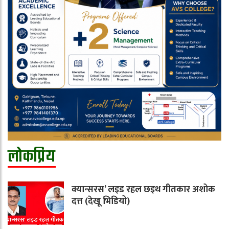
लोकप्रिय
क्यान्सरस’ लइड रहल छइथ गीतकार अशोक
दत्त (देखू भिडियो)