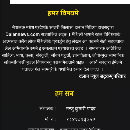
हमर विषयमे
नेपालक मधेश प्रदेशके सप्तरी जिलास’ दलान मिडिया हाउसद्वारा
Dalannews.com सञ्चालित अइछ । मैथिली भाषामे रहल विविधताके
आत्मसात करैत लोक मैथिलीके प्रवर्द्धन हेतु लेखन आ’ पठनमे सेहो सहजताक
लेल अभियानके रुपमे ई अनलाइन प्रयासरत अइछ । समाचारक अतिरिक्त
साहित्य, भाषा, कला, संस्कृती, जीवन पद्धती, ज्ञानविज्ञान, लोपोन्मुख सामाजिक
लोकजीवनसँ जुडल विषयवस्तु प्राथमिकतामे अइछ । अपने सबद्वारा ईमेलमे
पठाएल गेल सामग्रीकें यथोचित स्थान देल जाएत ।
दलान न्यूज डट्कम् परिवार
हम सब
संचालक :
मन्जु कुमारी यादव
मो. नं.:
९८४२८२३०५२
प्रधान सम्पादकः
श्यामसुन्दर यादव ‘पथिक’