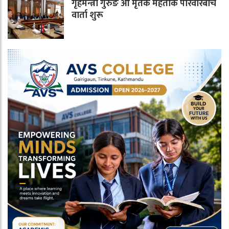
गृहमन्त्री गुरुङ आ मृतक मेहताके परिवारबीच
वार्ता शुरू