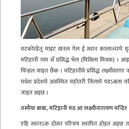
मटकोरहेतु माइट खनल गेल ई स्थान कालान्तरमे 
मटिहानी नाम सँ प्रसिद्ध भेल (मिथिला मिथक) । आ
चिन्हल जाइत छैक । मटिहानीमे प्रसिद्ध लक्ष्मीसाग
मधेश प्रदेशमे अवस्थित महोत्तरी जिलामे पडऽबला मटिह
जाइत अइछ ।
तस्मैया बाबा, मटिहानी मठ आ लक्ष्मीनारायण मन्दिर
एहि स्थानऽक दोसर परिचय स्थापित होइत अइछ तस्मै