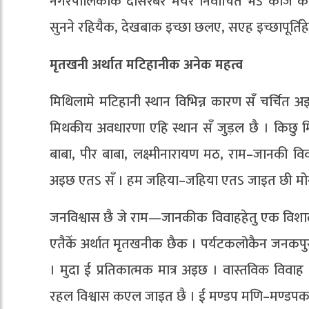
नगरपालिकाक दोसरबेर मेयर निर्वाचित भऽ काज कऽ
सुनने रहियैक, देखबाक इच्छा छलए, सएह इच्छापूर्तिहेत
मृतखनी अर्थात मटिहानीक अनेक महत्व
मिथिलामे मटिहानी स्थान विभिन्न कारण सँ चर्चित
मिथकीय अवधारणा एहि स्थान सँ जुड़ल छै । किछु मि
बाबा, पीर बाबा, लक्ष्मीनारायण मठ, राम–जानकी वि
अइछ एतऽ सँ । हम जहिया–जहिया एतऽ जाइत छी मोन–मस
जनविश्वास छै जे राम—जानकीक विवाहहेतु एक विशाल
एतैकेँ अर्थात मृतखनीक छैक । पर्यटकलोकैन जनकपुर
। मुदा ई प्रतिकात्मक मात्र अइछ । वास्तविक वि
रहल विश्वास कएल जाइत छै । ई मण्डप मणि–मण्डपक ना