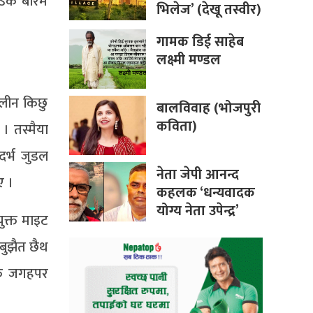
क बारेमे
भिलेज’ (देखू तस्वीर)
गामक डिई साहेब
लक्ष्मी मण्डल
ालीन किछु
बालविवाह (भोजपुरी
कविता)
। तस्मैया
दर्भ जुडल
नेता जेपी आनन्द
ए ।
कहलक ‘धन्यवादक
योग्य नेता उपेन्द्र’
ुक्त माइट
बुझैत छैथ
ामक जगहपर