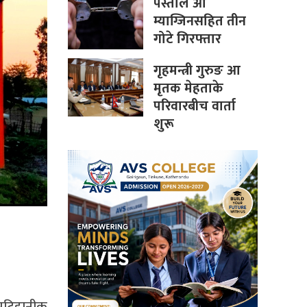
पेस्तोल आ
म्याग्जिनसहित तीन
गोटे गिरफ्तार
गृहमन्त्री गुरुङ आ
मृतक मेहताके
परिवारबीच वार्ता
शुरू