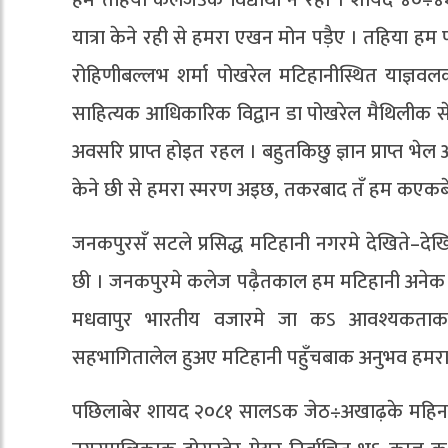
हम तहिया कलेजऽक विद्यार्थी नै रही । शायद ४०÷
यात्रा केने रही से हमरा एखन मोन पड़ैए । तहिया हम
रोहिणीबल्लभ शर्मा पोखरेल मटिहानीस्थित याज्ञवलक
साहित्यक आधिकारिक विद्वान डा पोखरेल मैथिलीक स
अवसरि प्राप्त होइत रहल । बहुतकिछु ज्ञान प्राप्त भे
केने छी से हमरा स्मरण अइछ, तकरबाद तँ हम कएकबे
जनकपुरसँ सटले प्रसिद्ध मटिहानी नगरमे देखिते–दे
छी । जनकपुरमे कलेज पढ़ैतकाल हम मटिहानी अनेक प्
मधवापुर भारतीय वजारमे जा कऽ आवश्यकताक सा
सहभागितालेल हुअए मटिहानी पहुँचबाक अनुभव हमर
पछिलाबेर शायद २०८१ सालऽक जेठ÷अखाढ़के महिनामे 