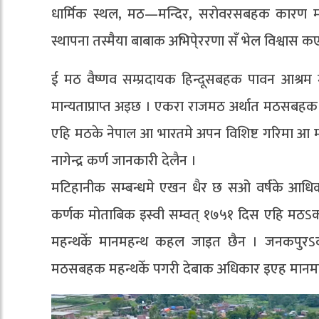
धार्मिक स्थल, मठ—मन्दिर, सरोवरसबहक कारण म
स्थापना तस्मैया बाबाक अभिपे्ररणा सँ भेल विश्वा
ई मठ वैष्णव सम्प्रदायक हिन्दूसबहक पावन आश्रम
मान्यताप्राप्त अइछ । एकरा राजमठ अर्थात मठसबहक 
एहि मठके नेपाल आ भारतमे अपन विशिष्ट गरिमा आ म
नागेन्द्र कर्ण जानकारी देलैन ।
मटिहानीक सम्बन्धमे एखन धैर छ सओ वर्षके आधि
कर्णक मोताबिक इस्वी सम्वत् १७५१ दिस एहि मठऽक 
महन्थकेँ मानमहन्थ कहल जाइत छैन । जनकपुरऽ
मठसबहक महन्थकेँ पगरी देबाक अधिकार इएह मानमहन