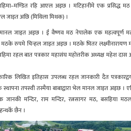
हिमा–मण्डित रहि आएल अइछ । मटिहानीमे एक प्रसिद्ध मठ
स कएल जाइत अछि (मिथिला मिथक) ।
 मानल जाइत अइछ । ई वैष्णव मठ नेपालेक एक महत्वपूर्ण म
मठके रुपमे चिन्हल जाइत अइछ । मठके भितर लक्ष्मीनारायण मन
हिमा रहल बात पत्रकार महासंघ महोत्तरीक अध्यक्ष महेश दास 
कारिक लिखित इतिहास उपलब्ध रहल जानकारी दैत पत्रकारद्
स्थापना तपस्वी तस्मैया बाबाद्वारा भेल मानल जाइत अइछ ।
क जानकी मन्दिर, राम मन्दिर, रत्नसागर मठ, बसहिया म
्थकेँ छैन ।