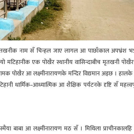
मृतखनीक नाम सँ चिन्हल जाए लागल आ पाछाँकाल अपभ्रंश भऽ
इयो मटिहानीक एक पोखैर स्थानीय वासिन्दाबीच मृतखनी पोखै
र नामक पोखैर आ लक्ष्मीनारायणके मन्दिर विद्यमान अइछ । हालक
ानी धार्मिक–आध्यात्मिक आ शैक्षिक पर्यटनके दृष्टि सँ महत्त्व
या बाबा आ लक्ष्मीनारायण मठ सँ । मिथिला प्राचीनकालहि स