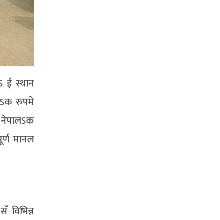
 ई स्थान
रऽक रुपमे
े नेपालऽक
पूर्ण मानल
ँ विभिन्न