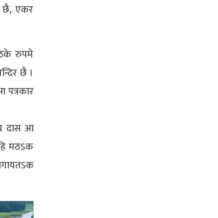
 छै, एकर
ठके रुपमे
्दिर छै ।
आ पत्रकार
वय दास आ
 एहि मठऽक
ठलगायतऽक