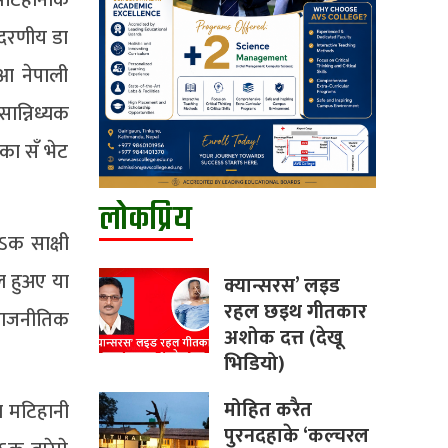
 मटिहानीक
ादरणीय डा
 आ नेपाली
ान्निध्यक
नका सँ भेट
लोकप्रिय
ऽक साक्षी
ल हुअए या
क्यान्सरस’ लइड
रहल छइथ गीतकार
राजनीतिक
अशोक दत्त (देखू
भिडियो)
मोहित करैत
ल मटिहानी
पुरनदहाके ‘कल्चरल