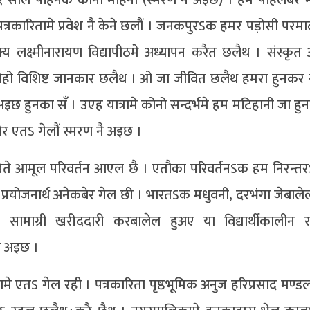
४१ साल पहिनेक कोनो महिना (स्मरण नै अइछ) । हम पहिलबेर
 पत्रकारितामे प्रवेश नै केने छलौं । जनकपुरऽक हमर पड़ोसी परम
्य लक्ष्मीनारायण विद्यापीठमे अध्यापन करैत छलैथ । संस्कृत
ेहो विशिष्ट जानकार छलैथ । ओ जा जीवित छलैथ हमरा हुनकर स
ल अइछ हुनका सँ । उएह यात्रामे कोनो सन्दर्भमे हम मटिहानी जा हु
र एतऽ गेलौं स्मरण नै अइछ ।
खिते आमूल परिवर्तन आएल छै । एतौका परिवर्तनऽक हम निरन्तर
रयोजनार्थ अनेकबेर गेल छी । भारतऽक मधुवनी, दरभंगा जेबाले
माग्री खरीददारी करबालेल हुअए या विद्यार्थीकालीन 
ा अइछ ।
एतऽ गेल रही । पत्रकारिता पृष्ठभूमिक अनुज हरिप्रसाद मण्ड