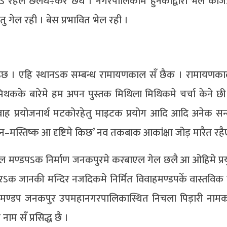
 रहल छलैथ÷करै छैथ । नगरपालिकामे हुनकाद्वारा भेल काजऽ
ु गेल रही । बेस प्रभावित भेल रही ।
 अइछ । एहि स्थानऽक सम्बन्ध रामायणकाल सँ छैक । रामायणक
थकके बारेमे हम अपन पुस्तक मिथिला मिथिकमे चर्चा केने छी 
वाह प्रयोजनार्थ मटकोरहेतु माइटक प्रयोग आदि आदि अनेक सन्
्तिष्क आ दृष्टिमे किछ’ नव तकबाक आकांक्षा जोड़ मारैत रहै
 मण्डपऽक निर्माण जनकपुरमे करबाएल गेल छलै आ ओहिमे प्रय
ऽक जानकी मन्दिर नजदिकमे निर्मित विवाहमण्डपकेँ वास्तविक 
वाह मण्डप जनकपुर उपमहानगरपालिकास्थित निचला पिड़ारी न
म सँ प्रसिद्ध छै ।