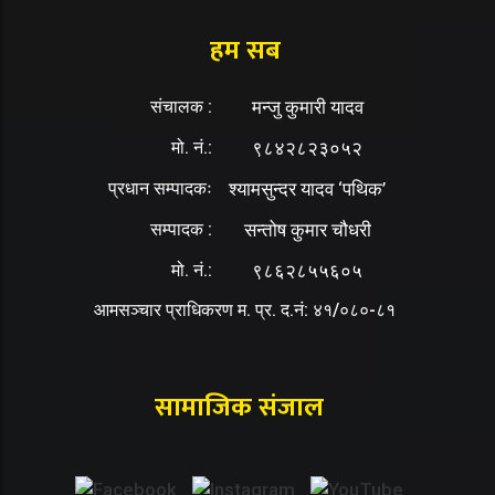
हम सब
संचालक :
मन्जु कुमारी यादव
मो. नं.:
९८४२८२३०५२
प्रधान सम्पादकः
श्यामसुन्दर यादव ‘पथिक’
सम्पादक :
सन्तोष कुमार चौधरी
मो. नं.:
९८६२८५५६०५
आमसञ्चार प्राधिकरण म. प्र. द.नं: ४१/०८०-८१
सामाजिक संजाल