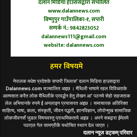
दलान मिडिया हाउससद्वारा संचालित
www.dalannews.com
विष्णुपुर गाउँपालिका-१, सप्तरी
सम्पर्क नं.: 9842823052
dalannews111@gmail.com
website: dalannews.com
हमर विषयमे
नेपालक मधेश प्रदेशके सप्तरी जिलास’ दलान मिडिया हाउसद्वारा
Dalannews.com सञ्चालित अइछ । मैथिली भाषामे रहल विविधताके
आत्मसात करैत लोक मैथिलीके प्रवर्द्धन हेतु लेखन आ’ पठनमे सेहो सहजताक
लेल अभियानके रुपमे ई अनलाइन प्रयासरत अइछ । समाचारक अतिरिक्त
साहित्य, भाषा, कला, संस्कृती, जीवन पद्धती, ज्ञानविज्ञान, लोपोन्मुख सामाजिक
लोकजीवनसँ जुडल विषयवस्तु प्राथमिकतामे अइछ । अपने सबद्वारा ईमेलमे
पठाएल गेल सामग्रीकें यथोचित स्थान देल जाएत ।
दलान न्यूज डट्कम् परिवार