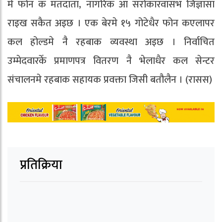
मे फोन क मतदाता, नागरिक आ सरोकारवासभ जिज्ञासा
राइख सकैत अइछ । एक बेरमे १५ गोटेधैर फोन कएलापर
कल होल्डमे नै रहबाक व्यवस्था अइछ । निर्वाचित
उम्मेदवारकेँ प्रमाणपत्र वितरण नै भेलाधैर कल सेन्टर
संचालनमे रहबाक सहायक प्रवक्ता जिसी बतौलैन । (रासस)
प्रतिक्रिया