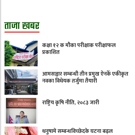
ताजा खबर
कक्षा १२ क मौका परीक्षाक परीक्षाफल
प्रकाशित
आमसञ्चार सम्बन्धी तीन प्रमुख ऐनकेँ एकीकृत
नवका विधेयक तर्जुमा तैयारी
राष्ट्रिय कृषि नीति, २०८३ जारी
धनुषामे सम्बन्धविच्छेदके घटना बढ़ल