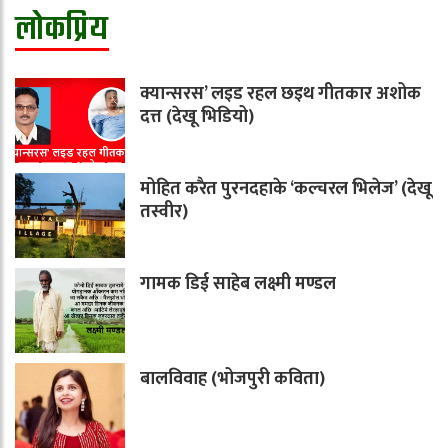
लोकप्रिय
क्यान्सरस’ लइड रहल छइथ गीतकार अशोक
दत्त (देखू भिडियो)
मोहित करैत पुरनदहाके ‘कल्चरल भिलेज’ (देखू
तस्वीर)
गामक डिई साहेब लक्ष्मी मण्डल
बालविवाह (भोजपुरी कविता)