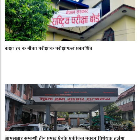
कक्षा १२ क मौका परीक्षाक परीक्षाफल प्रकाशित
आमसञ्चार सम्बन्धी तीन प्रमुख ऐनकेँ एकीकृत नवका विधेयक तर्जुमा