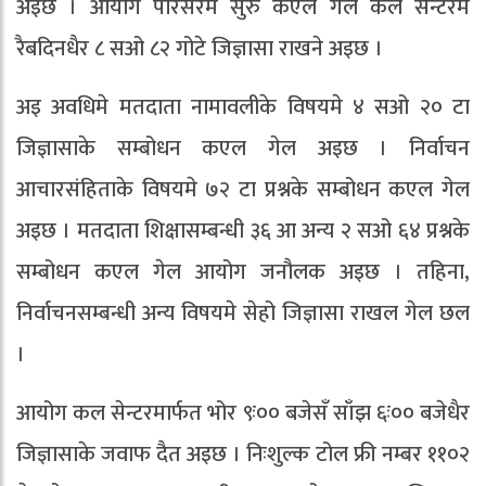
अइछ । आयोग परिसरमे सुरु कएल गेल कल सेन्टरमे
रैबदिनधैर ८ सओ ८२ गोटे जिज्ञासा राखने अइछ ।
अइ अवधिमे मतदाता नामावलीके विषयमे ४ सओ २० टा
जिज्ञासाके सम्बोधन कएल गेल अइछ । निर्वाचन
आचारसंहिताके विषयमे ७२ टा प्रश्नके सम्बोधन कएल गेल
अइछ । मतदाता शिक्षासम्बन्धी ३६ आ अन्य २ सओ ६४ प्रश्नके
सम्बोधन कएल गेल आयोग जनौलक अइछ । तहिना,
निर्वाचनसम्बन्धी अन्य विषयमे सेहो जिज्ञासा राखल गेल छल
।
आयोग कल सेन्टरमार्फत भोर ९ः०० बजेसँ साँझ ६ः०० बजेधैर
जिज्ञासाके जवाफ दैत अइछ । निःशुल्क टोल फ्री नम्बर ११०२