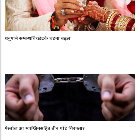
धनुषामे सम्बन्धविच्छेदके घटना बढ़ल
पेस्तोल आ म्याग्जिनसहित तीन गोटे गिरफ्तार