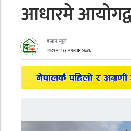
आधारमे आयोगद्वा
दलान न्यूज
२०८२ माघ १३, मंगलवार ०६:३६