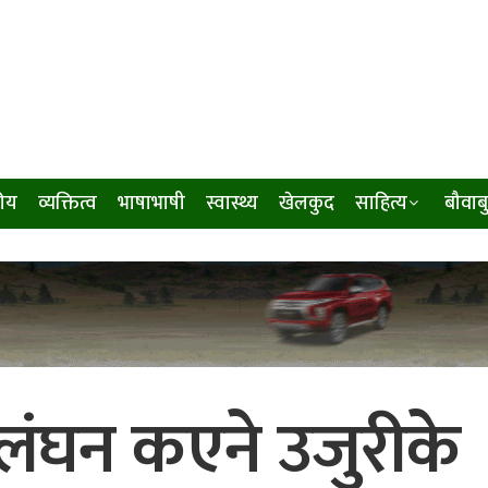
ीय
व्यक्तित्व
भाषाभाषी
स्वास्थ्य
खेलकुद
साहित्य
बौवाब
लंघन कएने उजुरीके