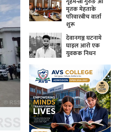
गृहमन्त्री गुरुङ आ
मृतक मेहताके
परिवारबीच वार्ता
शुरू
देवानगञ्ज घटनामे
घाइल आरो एक
युवकक निधन