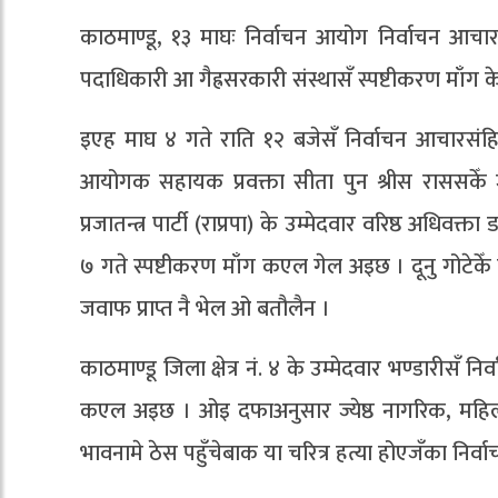
काठमाण्डू, १३ माघः निर्वाचन आयोग निर्वाचन आच
पदाधिकारी आ गैह्रसरकारी संस्थासँ स्पष्टीकरण माँ
इएह माघ ४ गते राति १२ बजेसँ निर्वाचन आचारसंह
आयोगक सहायक प्रवक्ता सीता पुन श्रीस राससकेँ जानक
प्रजातन्त्र पार्टी (राप्रपा) के उम्मेदवार वरिष्ठ अधिवक्त
७ गते स्पष्टीकरण माँग कएल गेल अइछ । दूनु गोटेक
जवाफ प्राप्त नै भेल ओ बतौलैन ।
काठमाण्डू जिला क्षेत्र नं. ४ के उम्मेदवार भण्डारीस
कएल अइछ । ओइ दफाअनुसार ज्येष्ठ नागरिक, महिला,
भावनामे ठेस पहुँचेबाक या चरित्र हत्या होएजँका निर्व