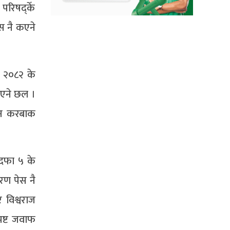
परिषद्केँ
स नै कएने
, २०८२ के
कएने छल ।
ालन करबाक
 दफा ५ के
रण पेस नै
र विश्वराज
पष्ट जवाफ