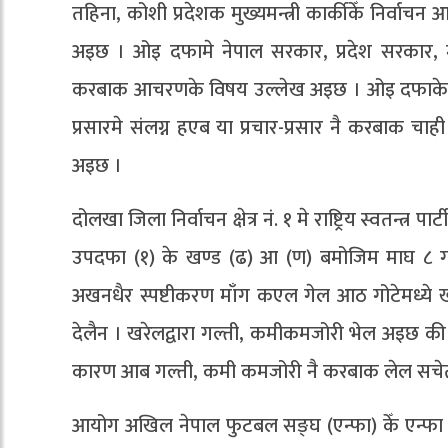
तहिना, कोशी प्रदेशक मुख्यमन्त्री कार्कीकेँ निर्व
अइछ । ओइ दफामे नेपाल सरकार, प्रदेश सरकार, 
करबाक आचरणके विषय उल्लेख अइछ । ओइ दफाके खण्ड 
प्रसारमे संलग्न हएब या प्रचार-प्रसार नै करबाक च
अइछ ।
दोलखा जिला निर्वाचन क्षेत्र नं. १ मे राष्ट्रिय स्वतन्
उपदफा (१) के खण्ड (ढ) आ (ण) बमोजिम माघ ८ ग
अखनधैर स्पष्टीकरण माँग कएल गेल आठ गोटेमध्ये खर
देलैन । खरेलद्वारा गल्ती, कमीकमजोरी भेल अइछ क
कारण आब गल्ती, कमी कमजोरी नै करबाक लेल स
आयोग अखिल नेपाल फुटबल सङ्घ (एन्फा) केँ एन्फा अर