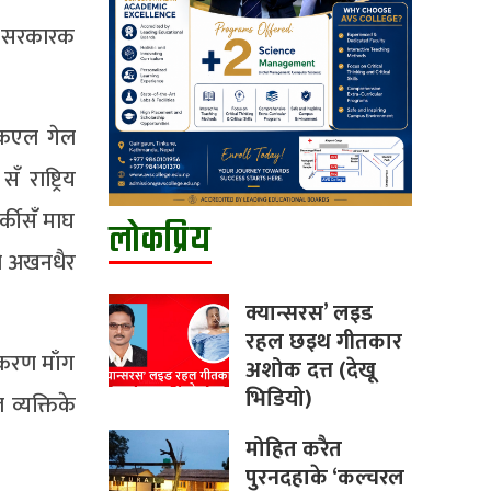
र, सरकारक
ग कएल गेल
राष्ट्रिय
ार्कीसँ माघ
लोकप्रिय
दो अखनधैर
क्यान्सरस’ लइड
रहल छइथ गीतकार
टीकरण माँग
अशोक दत्त (देखू
भिडियो)
व्यक्तिके
मोहित करैत
पुरनदहाके ‘कल्चरल