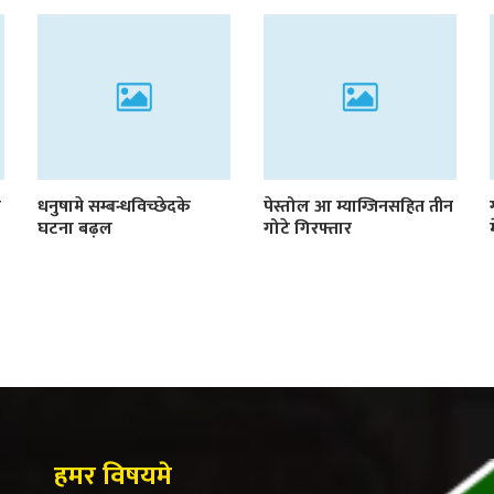
ी
धनुषामे सम्बन्धविच्छेदके
पेस्तोल आ म्याग्जिनसहित तीन
घटना बढ़ल
गोटे गिरफ्तार
हमर विषयमे