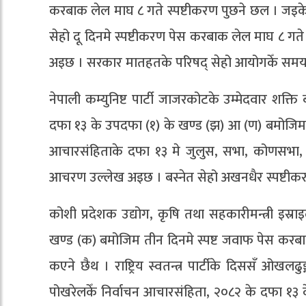
करबाक लेल माघ ८ गते स्पष्टीकरण पुछने छल । जइके ज
सेहो दू दिनमे स्पष्टीकरण पेस करबाक लेल माघ ८ गते
अइछ । सरकार मातहतके परिषद् सेहो आयोगकेँ समयमे
नेपाली कम्युनिष्ट पार्टी जाजरकोटके उम्मेदवार शक्
दफा १३ के उपदफा (१) के खण्ड (झ) आ (ण) बमोजिम 
आचारसंहिताके दफा १३ मे जुलुस, सभा, कोणसभा, ब
आचरण उल्लेख अइछ । बस्नेत सेहो अखनधैर स्पष्टीकर
कोशी प्रदेशक उद्योग, कृषि तथा सहकारीमन्त्री इस्र
खण्ड (क) बमोजिम तीन दिनमे स्पष्ट जवाफ पेस करबाक
कएने छैथ । राष्ट्रिय स्वतन्त्र पार्टीके दिससँ ओखलढुङ
पोखरेलकेँ निर्वाचन आचारसंहिता, २०८२ के दफा १३ 