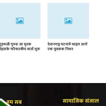
गृहमन्त्री गुरुङ आ मृतक
देवानगञ्ज घटनामे घाइल आरो
मेहताके परिवारबीच वार्ता शुरू
एक युवकक निधन
सामाजिक संजाल
हम सब