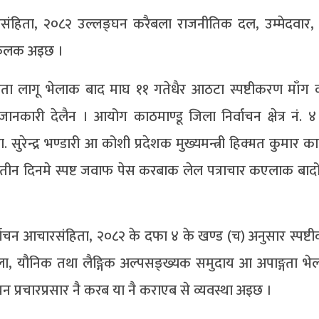
ारसंहिता, २०८२ उल्लङ्घन करैबला राजनीतिक दल, उम्मेदवा
ग केलक अइछ ।
िता लागू भेलाक बाद माघ ११ गतेधैर आठटा स्पष्टीकरण माँ
ारी देलैन । आयोग काठमाण्डू जिला निर्वाचन क्षेत्र नं. ४ सँ 
ा डा. सुरेन्द्र भण्डारी आ कोशी प्रदेशक मुख्यमन्त्री हिक्मत कुमार क
ेँ तीन दिनमे स्पष्ट जवाफ पेस करबाक लेल पत्राचार कएलाक बा
ँ निर्वाचन आचारसंहिता, २०८२ के दफा ४ के खण्ड (च) अनुसार स्पष्
 यौनिक तथा लैङ्गिक अल्पसङ्ख्यक समुदाय आ अपाङ्गता भेल 
ाचन प्रचारप्रसार नै करब या नै कराएब से व्यवस्था अइछ ।