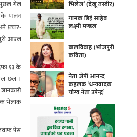
भिलेज’ (देखू तस्वीर)
 पुछल गेल
ीके पालन
गामक डिई साहेब
लक्ष्मी मण्डल
े प्रचार-
उजुरी आएल
बालविवाह (भोजपुरी
कविता)
 दफा १३ के
नेता जेपी आनन्द
गेल छल ।
कहलक ‘धन्यवादक
स जानकारी
योग्य नेता उपेन्द्र’
जनक भेलाक
 जवाफ पेस