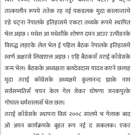
तात्कालीन रूपमे ततेक रह नई पकडलक मुदा कालान्तरमे
एहे घट्‌ना नेपालके इतिहासमे एकटा तथ्यके रूपमे स्थापित
भेल अइछ । मधेश आ मधेशीके शोषण दमन आउर उत्पीडनके
विरुद्ध लड़एके लेल भेल ई पहिल बैठक नेपालके इतिहासमे
स्वर्ण अक्षरसे लिखाएल अइछ । एहि बैठकसँ तराई काँग्रेसके
जन्म भेल। बैठकके अध्यक्षता बलदेवदास यादव कएने छलाह
मुदा तराई कॉग्रेसके अध्यक्षमे कुलानन्द झाके नाम
सर्वसम्मतिसँ चयन केल गेल जेकर घोषणा जनकपुरके
गोपाल धर्मशालासँ भेल छल।
तराई काँग्रेसके स्थापना विसं २००८ सालमे भ गेलाक बाद
ओ अपन कार्यक्रमके बृहत रूप नई द सकलक। एकर