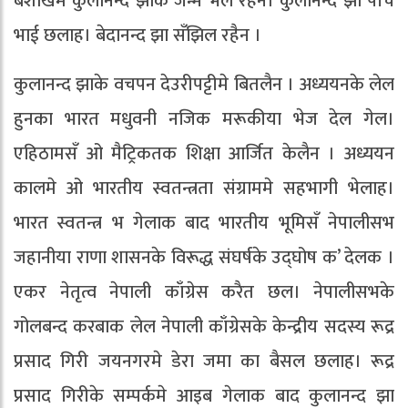
बैशाखमे कुलानन्द झाके जन्म भेल रहैन। कुलानन्द झा पाँच
भाई छलाह। बेदानन्द झा सँझिल रहैन ।
कुलानन्द झाके वचपन देउरीपट्टीमे बितलैन । अध्ययनके लेल
हुनका भारत मधुवनी नजिक मरूकीया भेज देल गेल।
एहिठामसँ ओ मैट्रिकतक शिक्षा आर्जित केलैन । अध्ययन
कालमे ओ भारतीय स्वतन्त्रता संग्राममे सहभागी भेलाह।
भारत स्वतन्त्र भ गेलाक बाद भारतीय भूमिसँ नेपालीसभ
जहानीया राणा शासनके विरूद्ध संघर्षके उद्घोष क’ देलक ।
एकर नेतृत्व नेपाली काँग्रेस करैत छल। नेपालीसभके
गोलबन्द करबाक लेल नेपाली काँग्रेसके केन्द्रीय सदस्य रूद्र
प्रसाद गिरी जयनगरमे डेरा जमा का बैसल छलाह। रूद्र
प्रसाद गिरीके सम्पर्कमे आइब गेलाक बाद कुलानन्द झा