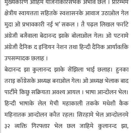
मुख्यकारण ओहिमे योजनाकारसभके अभाव छल । प्रारम्भमे
क्षेत्रीय स्वायत्तता सहितके स्वशासनके आवाज उठाओल गेल
मुदा ओ प्रभावकारी नई भ’ सकल । तै‌ पढ़ल लिखल फर्राटे
अंग्रेजी बजैवाला बेदानन्द झाके बोलाओल गेल। ओ पटनामे
अंग्रेजी दैनिक द इन्डियन नेशन तथा हिन्दी दैनिक आर्यावर्तके
उपसम्पादक छलाह ।
बेदानन्द झा कुलानन्द झाके सेंझिला भाई छलाह। हुनका
तराइ काँग्रेसके अध्यक्ष बनाओल गेल। ओ अध्यक्ष भेलाक बाद
पार्टीमे किछु सक्रियता अवश्य आयल । भाषा आन्दोलन भेल।
हिन्दी भाषाके लेल मेची महाकाली तकके मधेशी कैक
महिनातक आन्दोलन करैत रहल। सिरहामे भेल आन्दोलनमे
३२ व्यक्ति गिरफ्तार भेल छल जाहिमे कुलानन्द झा,