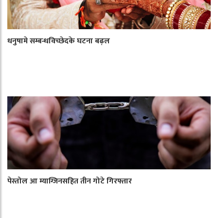
धनुषामे सम्बन्धविच्छेदके घटना बढ़ल
पेस्तोल आ म्याग्जिनसहित तीन गोटे गिरफ्तार