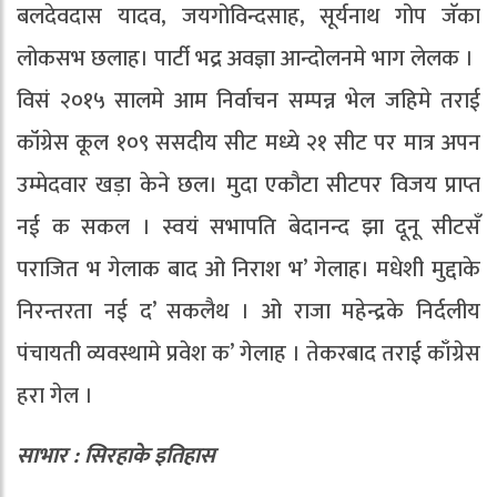
बलदेवदास यादव, जयगोविन्दसाह, सूर्यनाथ गोप जॅका
लोकसभ छलाह। पार्टी भद्र अवज्ञा आन्दोलनमे भाग लेलक ।
विसं २०१५ सालमे आम निर्वाचन सम्पन्न भेल जहिमे तराई
कॉंग्रेस कूल १०९ ससदीय सीट मध्ये २१ सीट पर मात्र अपन
उम्मेदवार खड़ा केने छल। मुदा एकौटा सीटपर विजय प्राप्त
नई क सकल । स्वयं सभापति बेदानन्द झा दूनू सीटसँ
पराजित भ गेलाक बाद ओ निराश भ’ गेलाह। मधेशी मुद्दाके
निरन्तरता नई द’ सकलैथ । ओ राजा महेन्द्रके निर्दलीय
पंचायती व्यवस्थामे प्रवेश क’ गेलाह । तेकरबाद तराई काँग्रेस
हरा गेल ।
साभार : सिरहाके इतिहास