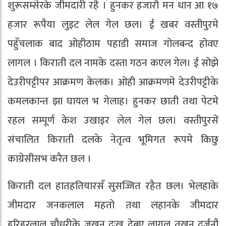
शुरूसम्सेरके जीमदारी रहै । हुनकर हजाराै मन धान आ १७
हजार रूपैया लुइट लेल गेल छल। ई खबर वस्तीपुरमे
पहुँचलाक बाद ओहीठाम पहाडी समाज गोलबन्द होवए
लागल । किराती दल नामके दस्ता गठन कएल गेल। ई सोझे
देउरीपट्टीपर आक्रमण केलक। ओही आक्रमणमे देउरीपट्टीके
कमलकान्त झा घायल भ गेलाह। हुनकर छाती तथा पेटमे
रहल सम्पूर्ण केश उखाइर लेल गेल छल। वस्तीपुरसें
संचालित किराती दलके नेतृत्व भूमिगत रूपमे किछु
काग्रेसीसभ करैत छल ।
किराती दल हातहतियारसँ सुसज्जित रहैत छल। भेलहाके
जीमदार जनकलाल महतो तथा लहानके जीमदार
हरिहरलाल चौधरीके जखन दुःख देबए लागल तखन दर्जनौ