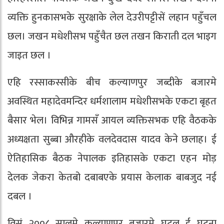
व्यक्ति हुनकासभके सुरक्षाके लेल देउरीपट्टीसें लहान पहुँचल
छल। जखन मधेशीसभ पहुँचैत छल तखन किराती दल भाइग
जाइत छल ।
एहि रस्साकस्सीके बीच कल्याणपुर जब्दीके बजारमे
अवस्थित महादेवमन्दिर धर्मशालाम मधेशीसभके एकटा बृहत
बैसार भेल। विभिन्न गामसँ आयल व्यक्तिसभक एहि वैठकके
अध्यक्षता सुब्बा औरहीके वलदेवदास यादव केने छलाह। ई
ऐतिहासिक बैठक नेपालक इतिहासके एकटा एहन मोड़
देलक जेकरा केतबो दबाबएके प्रयास केलाक बाबजुद नई
दबल ।
विसं २००८ सालमे कल्याणपुर बजारमे घटल ई घट्‌ना