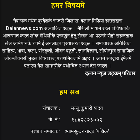
हमर विषयमे
नेपालक मधेश प्रदेशके सप्तरी जिलास’ दलान मिडिया हाउसद्वारा
Dalannews.com सञ्चालित अइछ । मैथिली भाषामे रहल विविधताके
आत्मसात करैत लोक मैथिलीके प्रवर्द्धन हेतु लेखन आ’ पठनमे सेहो सहजताक
लेल अभियानके रुपमे ई अनलाइन प्रयासरत अइछ । समाचारक अतिरिक्त
साहित्य, भाषा, कला, संस्कृती, जीवन पद्धती, ज्ञानविज्ञान, लोपोन्मुख सामाजिक
लोकजीवनसँ जुडल विषयवस्तु प्राथमिकतामे अइछ । अपने सबद्वारा ईमेलमे
पठाएल गेल सामग्रीकें यथोचित स्थान देल जाएत ।
दलान न्यूज डट्कम् परिवार
हम सब
संचालक :
मन्जु कुमारी यादव
मो. नं.:
९८४२८२३०५२
प्रधान सम्पादकः
श्यामसुन्दर यादव ‘पथिक’