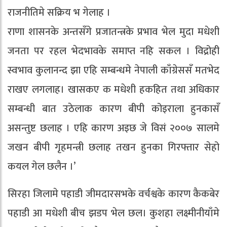
राजनीतिमे सक्रिय भ गेलाह ।
राणा शासनके अन्तसँगे प्रजातन्त्रके प्रभाव भेल मुदा मधेशी
जनता पर रहल भेदभावके समाप्त नहि सकल । विद्रोही
स्वभाव कुलानन्द झा एहि सम्बन्धमे नेपाली काँग्रेससँ मतभेद
राखए लगलाह। खासकए क मधेशी हकहित तथा अधिकार
सम्बन्धी बात उठेलाक कारण बीपी कोइराला हुनकासँ
असन्तुष्ट छलाह । एहि कारण अइछ जे वि‍सं २००७ सालमे
जखन बीपी गृहमन्त्री छलाह तखन हुनका गिरफ्तार सेहो
कयल गेल छलैन ।’
सिरहा जिलामे पहाडी जीमदारसभके वर्चश्वके कारण कैकबेर
पहाडी आ मधेशी बीच झडप भेल छल। कुशहा लक्ष्मीनीयाँमे