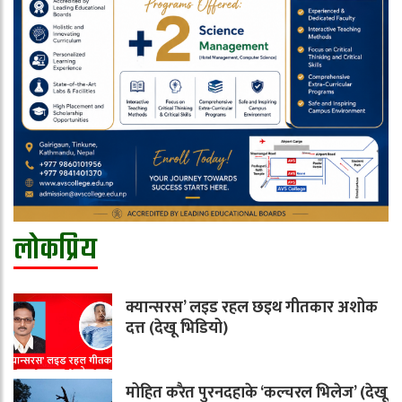
लोकप्रिय
क्यान्सरस’ लइड रहल छइथ गीतकार अशोक
दत्त (देखू भिडियो)
मोहित करैत पुरनदहाके ‘कल्चरल भिलेज’ (देखू