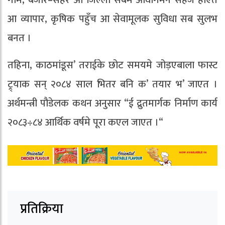
गाम, बजार–सहर आ जिल्ला सबमे आवागमन सहज होएत
आ व्यापार, कृषिक पहुँच आ सेवामूलक सुविधा सब सुलभ
बनत ।
तहिना, काठमांडूस’ तराईके छोट समयमे जोड़एबाला फास्ट
ट्र्याक सन् २०८४ साल भितर बनि क’ तयार भ’ जाएत ।
अर्थमन्त्री पौडेलक कथन अनुसार “ई द्रुतमार्गक निर्माण कार्य
२०८३÷८४ आर्थिक वर्षमे पूरा कएल जाएत ।“
प्रतिक्रिया