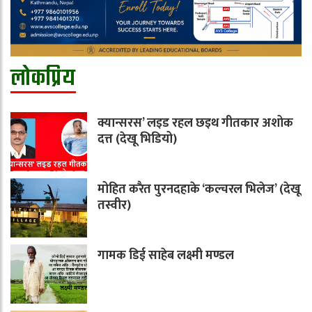
लोकप्रिय
क्यान्सरस’ लइड रहल छइथ गीतकार अशोक
दत्त (देखू भिडियो)
मोहित करैत पुरनदहाके ‘कल्चरल भिलेज’ (देखू
तस्वीर)
गामक डिई साहेब लक्ष्मी मण्डल