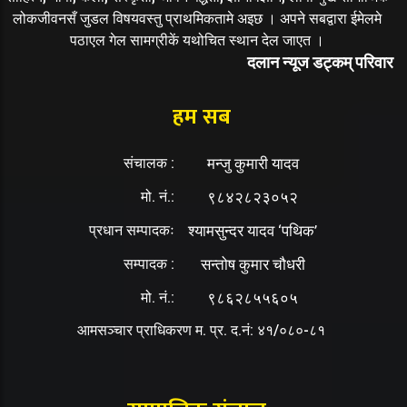
लोकजीवनसँ जुडल विषयवस्तु प्राथमिकतामे अइछ । अपने सबद्वारा ईमेलमे
पठाएल गेल सामग्रीकें यथोचित स्थान देल जाएत ।
दलान न्यूज डट्कम् परिवार
हम सब
संचालक :
मन्जु कुमारी यादव
मो. नं.:
९८४२८२३०५२
प्रधान सम्पादकः
श्यामसुन्दर यादव ‘पथिक’
सम्पादक :
सन्तोष कुमार चौधरी
मो. नं.:
९८६२८५५६०५
आमसञ्चार प्राधिकरण म. प्र. द.नं: ४१/०८०-८१