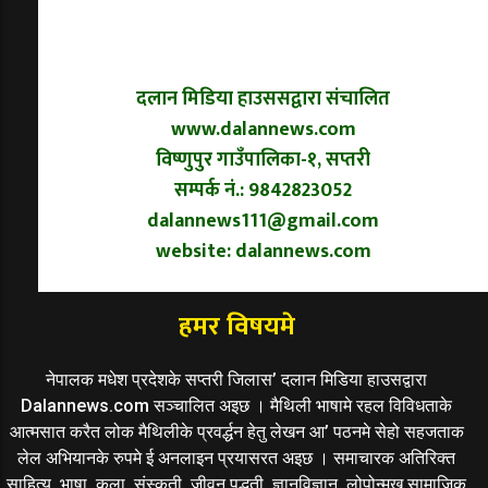
दलान मिडिया हाउससद्वारा संचालित
www.dalannews.com
विष्णुपुर गाउँपालिका-१, सप्तरी
सम्पर्क नं.: 9842823052
dalannews111@gmail.com
website: dalannews.com
हमर विषयमे
नेपालक मधेश प्रदेशके सप्तरी जिलास’ दलान मिडिया हाउसद्वारा
Dalannews.com सञ्चालित अइछ । मैथिली भाषामे रहल विविधताके
आत्मसात करैत लोक मैथिलीके प्रवर्द्धन हेतु लेखन आ’ पठनमे सेहो सहजताक
लेल अभियानके रुपमे ई अनलाइन प्रयासरत अइछ । समाचारक अतिरिक्त
साहित्य, भाषा, कला, संस्कृती, जीवन पद्धती, ज्ञानविज्ञान, लोपोन्मुख सामाजिक