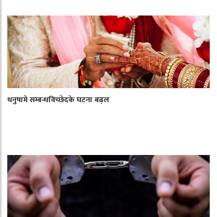
धनुषामे सम्बन्धविच्छेदके घटना बढ़ल