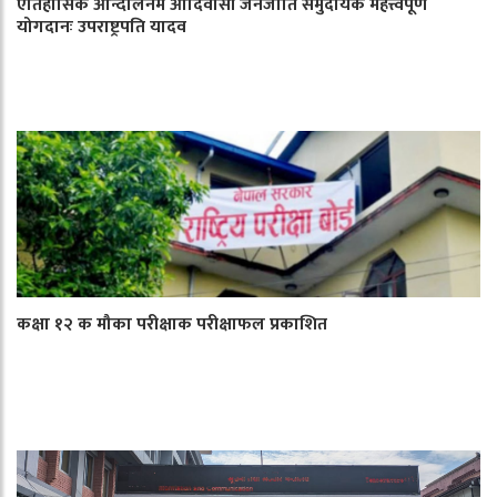
ऐतिहासिक आन्दोलनमे आदिवासी जनजाति समुदायक महत्त्वपूर्ण
योगदानः उपराष्ट्रपति यादव
कक्षा १२ क मौका परीक्षाक परीक्षाफल प्रकाशित