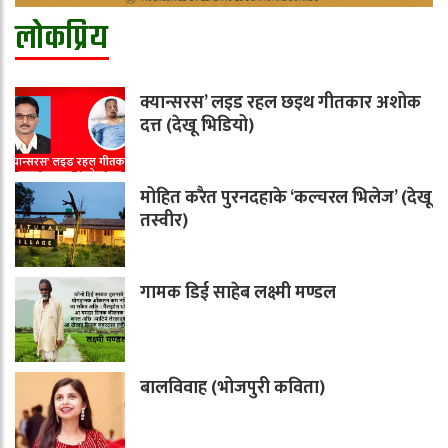
लोकप्रिय
क्यान्सरस’ लइड रहल छइथ गीतकार अशोक
दत्त (देखू भिडियो)
मोहित करैत पुरनदहाके ‘कल्चरल भिलेज’ (देखू
तस्वीर)
गामक डिई साहेब लक्ष्मी मण्डल
बालविवाह (भोजपुरी कविता)