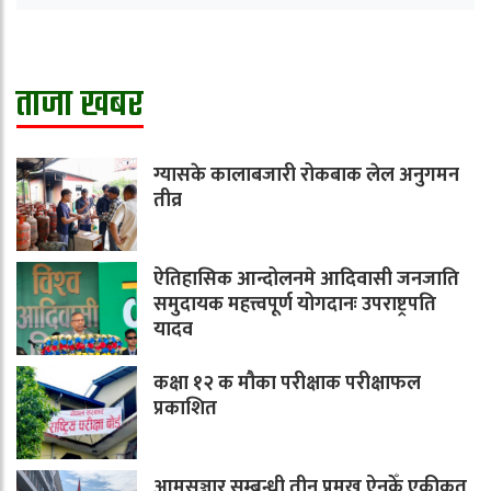
ताजा खबर
ग्यासके कालाबजारी रोकबाक लेल अनुगमन
तीव्र
ऐतिहासिक आन्दोलनमे आदिवासी जनजाति
समुदायक महत्त्वपूर्ण योगदानः उपराष्ट्रपति
यादव
कक्षा १२ क मौका परीक्षाक परीक्षाफल
प्रकाशित
आमसञ्चार सम्बन्धी तीन प्रमुख ऐनकेँ एकीकृत