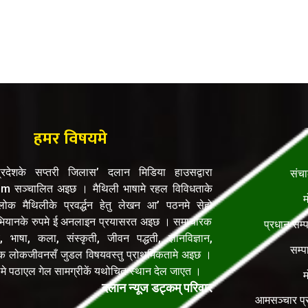
हमर विषयमे
रदेशके सप्तरी जिलास’ दलान मिडिया हाउसद्वारा
संच
सञ्चालित अइछ । मैथिली भाषामे रहल विविधताके
म
क मैथिलीके प्रवर्द्धन हेतु लेखन आ’ पठनमे सेहो
यानके रुपमे ई अनलाइन प्रयासरत अइछ । समाचारक
प्रधान सम्
, भाषा, कला, संस्कृती, जीवन पद्धती, ज्ञानविज्ञान,
सम्प
िक लोकजीवनसँ जुडल विषयवस्तु प्राथमिकतामे अइछ ।
ेलमे पठाएल गेल सामग्रीकें यथोचित स्थान देल जाएत ।
म
दलान न्यूज डट्कम् परिवार
आमसञ्चार प्