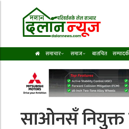
समाचार
समाज
बातचित
सम्पादक
साओनसँ नियुक्त