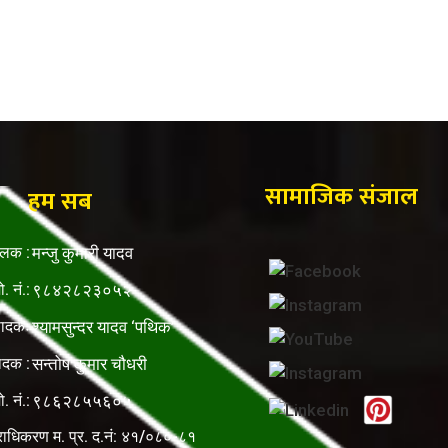
सामाजिक संजाल
हम सब
ालक :
मन्जु कुमारी यादव
ो. नं.:
९८४२८२३०५२
पादकः
श्यामसुन्दर यादव ‘पथिक’
ादक :
सन्तोष कुमार चौधरी
ो. नं.:
९८६२८५५६०५
राधिकरण म. प्र. द.नं: ४१/०८०-८१