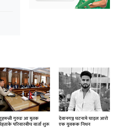
गृहमन्त्री गुरुङ आ मृतक
देवानगञ्ज घटनामे घाइल आरो
मेहताके परिवारबीच वार्ता शुरू
एक युवकक निधन