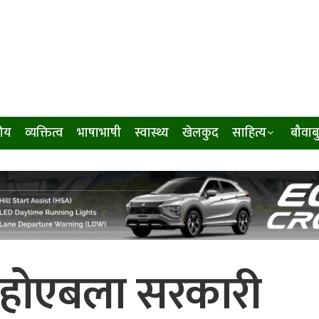
ीय
व्यक्तित्व
भाषाभाषी
स्वास्थ्य
खेलकुद
साहित्य
बौवाब
 होएबला सरकारी