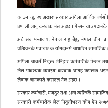
काठमाण्डू, २१ अखारः सरकार अगिला आर्थिक वर्षसँ 
प्रणाली लागु करबाक भेल अइछ । पेन्सन वा उपदानके स
अर्थ सब मन्त्रालय, नेपाल राष्ट्र बैङ्क, नेपाल बीमा
प्रतिष्ठानकेँ पत्राचार क योगदानमे आधारित सामाजिक
अगिला आवसँ नियुक्त भेनिहार कर्मचारीकेँ पेन्सन त
लेल आवश्यक व्यवस्था करबाक आग्रह कएलक अइछ । 
लेबाक जानकारी कराएल गेल अइछ ।
सरकार कर्मचारी, मजदुर तथा अन्य व्यक्तिकेँ सामाजि
सरकारी कर्मचारीक लेल निवृत्तीभरण कोष ऐन २०७