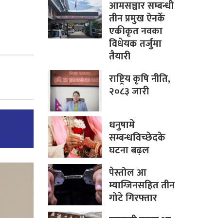
आमसञ्चार सम्बन्धी
तीन प्रमुख ऐनकेँ
एकीकृत नवका
विधेयक तर्जुमा
तैयारी
राष्ट्रिय कृषि नीति,
२०८३ जारी
धनुषामे
सम्बन्धविच्छेदके
घटना बढ़ल
पेस्तोल आ
म्याग्जिनसहित तीन
गोटे गिरफ्तार