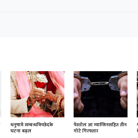
ी
धनुषामे सम्बन्धविच्छेदके
पेस्तोल आ म्याग्जिनसहित तीन
घटना बढ़ल
गोटे गिरफ्तार