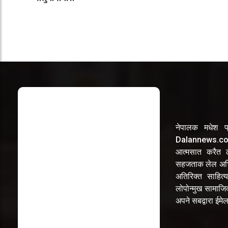
नेपालक मधेश प्
Dalannews.com 
आत्मसात करैत लो
सहजताक लेल अभि
अतिरिक्त साहित्य
लोपोन्मुख सामाज
अपने सबद्वारा ईम