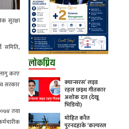
क सुरक्षा
र्ड समिति,
लोकप्रिय
 लागु करए
क्यान्सरस’ लइड
्व सरकार
रहल छइथ गीतकार
अशोक दत्त (देखू
भिडियो)
 २०७४ तथा
मोहित करैत
र्मचारीक
पुरनदहाके ‘कल्चरल