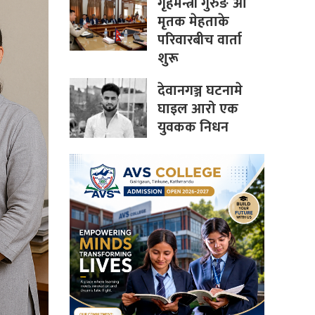
गृहमन्त्री गुरुङ आ
मृतक मेहताके
परिवारबीच वार्ता
शुरू
देवानगञ्ज घटनामे
घाइल आरो एक
युवकक निधन