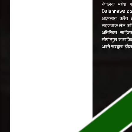
नेपालक मधेश प्
Dalannews.com 
आत्मसात करैत लो
सहजताक लेल अभि
अतिरिक्त साहित्य
लोपोन्मुख सामाज
अपने सबद्वारा ईम