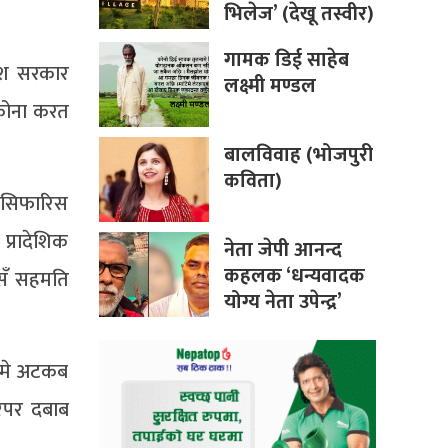
भिलेज’ (देखू तस्वीर)
गामक डिई साहेब
देश सरकार
लक्ष्मी मण्डल
 कोना करत
बालविवाह (भोजपुरी
कविता)
ल सिफारिस
प्रादेशिक
नेता जेपी आनन्द
कहलक ‘धन्यवादक
ँमसँ सहमति
योग्य नेता उपेन्द्र’
यामे अटकब
रपर दबाब