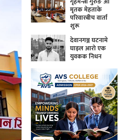
गृहमन्त्री गुरुङ आ
मृतक मेहताके
परिवारबीच वार्ता
शुरू
देवानगञ्ज घटनामे
घाइल आरो एक
युवकक निधन