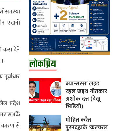
सँ समस्या
मीन एखनो
 करा देने
 ।
लोकप्रिय
पूर्वाधार
क्यान्सरस’ लइड
रहल छइथ गीतकार
अशोक दत्त (देखू
ेल प्रदेश
भिडियो)
मरासभकेँ
मोहित करैत
े कारण से
पुरनदहाके ‘कल्चरल