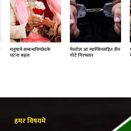
ी
धनुषामे सम्बन्धविच्छेदके
पेस्तोल आ म्याग्जिनसहित तीन
घटना बढ़ल
गोटे गिरफ्तार
हमर विषयमे