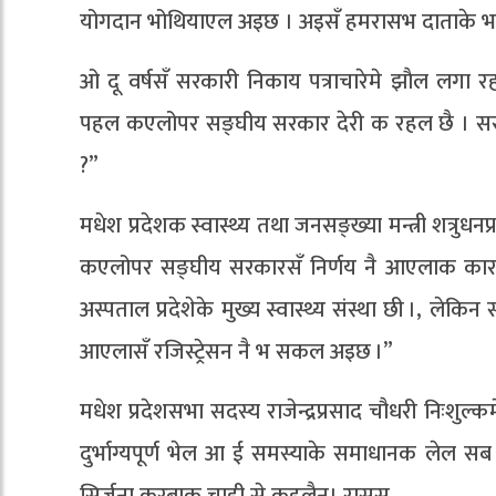
योगदान भोथियाएल अइछ । अइसँ हमरासभ दाताके भा
ओ दू वर्षसँ सरकारी निकाय पत्राचारेमे झाैल लग
पहल कएलोपर सङ्घीय सरकार देरी क रहल छै । सरका
?”
मधेश प्रदेशक स्वास्थ्य तथा जनसङ्ख्या मन्त्री शत्र
कएलोपर सङ्घीय सरकारसँ निर्णय नै आएलाक कारण रज
अस्पताल प्रदेशेके मुख्य स्वास्थ्य संस्था छी ।, लेक
आएलासँ रजिस्ट्रेसन नै भ सकल अइछ ।”
मधेश प्रदेशसभा सदस्य राजेन्द्रप्रसाद चौधरी निःशु
दुर्भाग्यपूर्ण भेल आ ई समस्याके समाधानक लेल
सिर्जना करबाक चाही से कहलैन। रासस