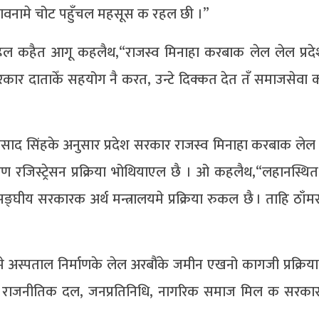
वनामे चोट पहुँचल महसूस क रहल छी ।”
ा रहल कहैत आगू कहलैथ,“राजस्व मिनाहा करबाक लेल लेल प्र
र दाताकेँ सहयोग नै करत, उन्टे दिक्कत देत तँ समाजसेवा
ुधनप्रसाद सिंहके अनुसार प्रदेश सरकार राजस्व मिनाहा करबाक ले
िस्ट्रेसन प्रक्रिया भोथियाएल छै । ओ कहलैथ,“लहानस्थित 
िन सङ्घीय सरकारक अर्थ मन्त्रालयमे प्रक्रिया रुकल छै । ताहि ठा
ल्कमे अस्पताल निर्माणके लेल अरबौंके जमीन एखनो कागजी प्रक्रि
 सब राजनीतिक दल, जनप्रतिनिधि, नागरिक समाज मिल क सरका