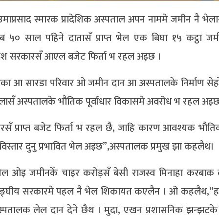
माप्रसाद स्मारक प्रादेशिक अस्पताल अपन नाममे जमीन नै भेला
५० साल पहिने दातासँ प्राप्त भेल एक बिघा १५ कट्ठा ज
प्रदेश सरकारसँ आएल बजेट फिर्ता भ रहल अइछ ।
ारका आ सारडा परिवार ओ जमीन दान आ अस्पतालके निर्माण सेहो
ेलासँ अस्पतालके भौतिक पूर्वाधार विकासमे अवरोध भ रहल अइछ
रसँ प्राप्त बजेट फिर्ता भ रहल छै, जाहि कारण आवश्यक भौतिक 
िस्तार दुनु प्रभावित भेल अइछ”,अस्पतालक प्रमुख झा कहलैथ।
गेल ओइ जमीनकेँ चाइर करोड़सँ बेसी राजस्व मिनाहा करबाक ल
ङ्घीय सरकारमे पहल नै भेल शिकायत कएलैन । ओ कहलैथ,“ह
 अस्पतालक लेल दान देने छैथ । मुदा, एखन प्रशासनिक झन्झटक