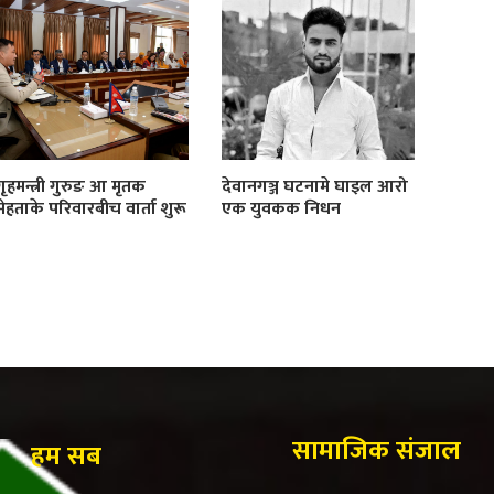
गृहमन्त्री गुरुङ आ मृतक
देवानगञ्ज घटनामे घाइल आरो
मेहताके परिवारबीच वार्ता शुरू
एक युवकक निधन
सामाजिक संजाल
हम सब