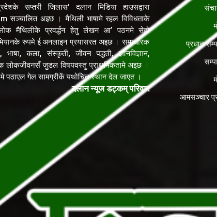
रदेशके सप्तरी जिलास’ दलान मिडिया हाउसद्वारा
संच
सञ्चालित अइछ । मैथिली भाषामे रहल विविधताके
म
क मैथिलीके प्रवर्द्धन हेतु लेखन आ’ पठनमे सेहो
यानके रुपमे ई अनलाइन प्रयासरत अइछ । समाचारक
प्रधान सम्
, भाषा, कला, संस्कृती, जीवन पद्धती, ज्ञानविज्ञान,
सम्प
िक लोकजीवनसँ जुडल विषयवस्तु प्राथमिकतामे अइछ ।
ेलमे पठाएल गेल सामग्रीकें यथोचित स्थान देल जाएत ।
म
दलान न्यूज डट्कम् परिवार
आमसञ्चार प्