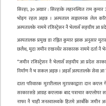
सिरहा, ३० अखार : सिरहाके लहानस्थित राम कुमार उ
भोइग रहल अइछ । अस्पताल सञ्चालनक लेल करिब 
अस्पतालके नाममे रजिस्ट्रेसन नै भेलासँ सङ्घीय आ 
अस्पतालक प्रमुख डा रञ्जित कुमार झाक अनुसार मुर
छलैथ, मुदा जमीन एखनधैर सरकारक नाममे दर्ता नै भ
“जमीन रजिस्ट्रेसन नै भेलासँ सङ्घीय आ प्रदेश सरका
निर्माण नै भ सकल अइछ । अइसँ अस्पतालके सेवा आ व
दाता परिवारक मुरारीलाल मुरारकाद्वारा दान कएल 
सरकारसङे आग्रह कएलाक बाद पत्राचार कएलोपर स
नाफा नै चाही जनस्वास्थ्यके हितमे अरबौँके जमीन