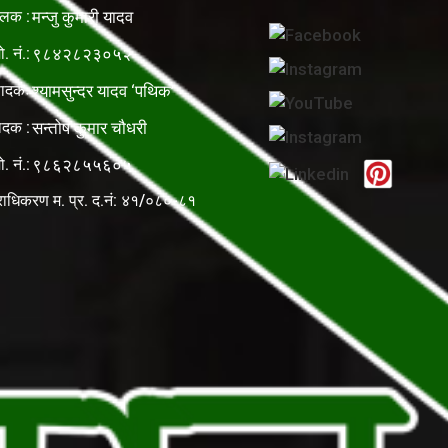
ालक :
मन्जु कुमारी यादव
ो. नं.:
९८४२८२३०५२
पादकः
श्यामसुन्दर यादव ‘पथिक’
ादक :
सन्तोष कुमार चौधरी
ो. नं.:
९८६२८५५६०५
राधिकरण म. प्र. द.नं: ४१/०८०-८१