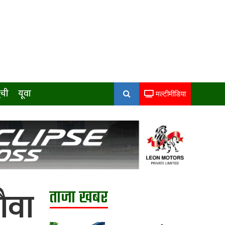
ुची
यूवा
मल्टीमीडिया
ैवा
ताजा खबर