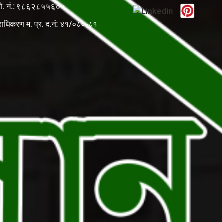
ो. नं.:
९८६२८५५६०५
राधिकरण म. प्र. द.नं: ४१/०८०-८१