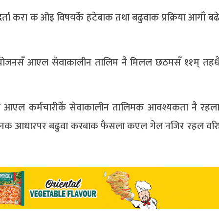
र्ता करा क ओइ विषयकेँ हटेबाक तथा बढुवाक प्रक्रिया आगाँ बढ
समायोजनसँ आएल सेवाकालीन तालिम नै मिलल छठमसँ ११म् तहध
क आएल कर्मचारीकेँ सेवाकालीन तालिमक आवश्यकता नै रहल
ेदनक आधारपर बढुवा करबाक फैसला कएल गेल नजिर रहल वरिष्ठ 