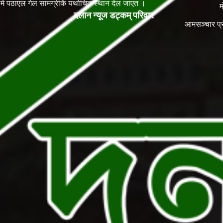
ेलमे पठाएल गेल सामग्रीकें यथोचित स्थान देल जाएत ।
म
दलान न्यूज डट्कम् परिवार
आमसञ्चार प्