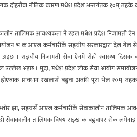
क दोहराैवा नीतिक कारण मधेश प्रदेश अन्तर्गतक १०म् तहके 
ेवाकालीन तालिमक आवश्यकता नै रहल मधेश प्रदेश निजामती 
ोजन भ क आएल कर्मचारीकेँ सङ्घीय सरकारद्वारा देल गेल से
अइछ । सङ्घीय निजामती सेवा ऐनमे सेहो स्वास्थ्य दिसक कर
ल उल्लेख अइछ । मुदा, मधेश प्रदेश लोक सेवा आयोग समायो
नै होएबाक प्रावधान रखलासँ बढुवा अवधि पूरा भेल १०म् तहक
वलकिशोर झा, सङ्घसँ आएल कर्मचारीकेँ सेवाकालीन तालिमक आव
दो सेवाकालीन तालिमक विषय राइख क बढुवापर रोक लगेनाइ न