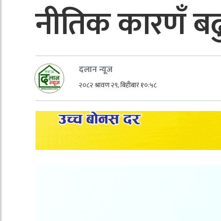
नीतिक कारणँ बढ
दलान न्यूज
२०८२ श्रावण २९, बिहीबार १०:५८