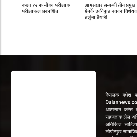
कक्षा १२ क मौका परीक्षाक
आमसञ्चार सम्बन्धी तीन प्रमुख
परीक्षाफल प्रकाशित
ऐनकेँ एकीकृत नवका विधेय
तर्जुमा तैयारी
नेपालक मधेश प्
Dalannews.com 
आत्मसात करैत लो
सहजताक लेल अभि
अतिरिक्त साहित्य
लोपोन्मुख सामाज