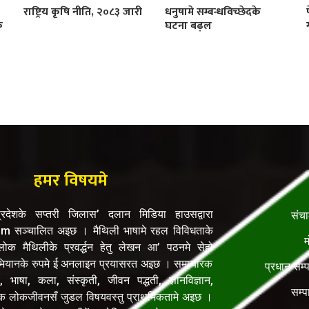
राष्ट्रिय कृषि नीति, २०८३ जारी
धनुषामे सम्बन्धविच्छेदके
क
घटना बढ़ल
हमर विषयमे
रदेशके सप्तरी जिलास’ दलान मिडिया हाउसद्वारा
संच
सञ्चालित अइछ । मैथिली भाषामे रहल विविधताके
म
क मैथिलीके प्रवर्द्धन हेतु लेखन आ’ पठनमे सेहो
यानके रुपमे ई अनलाइन प्रयासरत अइछ । समाचारक
प्रधान सम्
, भाषा, कला, संस्कृती, जीवन पद्धती, ज्ञानविज्ञान,
सम्प
िक लोकजीवनसँ जुडल विषयवस्तु प्राथमिकतामे अइछ ।