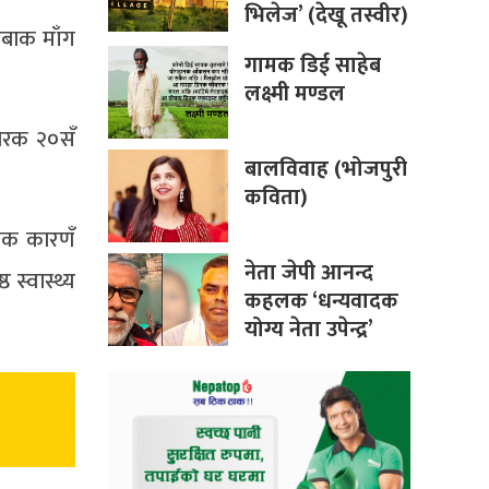
भिलेज’ (देखू तस्वीर)
ेबाक माँग
गामक डिई साहेब
लक्ष्मी मण्डल
ैरक २०सँ
बालविवाह (भोजपुरी
कविता)
ाक कारणँ
नेता जेपी आनन्द
स्वास्थ्य
कहलक ‘धन्यवादक
योग्य नेता उपेन्द्र’