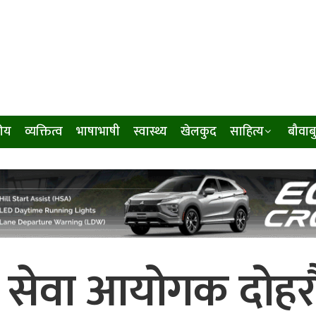
ीय
व्यक्तित्व
भाषाभाषी
स्वास्थ्य
खेलकुद
साहित्य
बौवाब
क सेवा आयोगक दोहरा