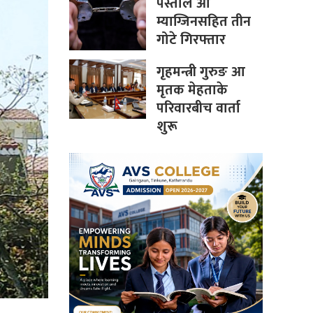
पेस्तोल आ
म्याग्जिनसहित तीन
गोटे गिरफ्तार
गृहमन्त्री गुरुङ आ
मृतक मेहताके
परिवारबीच वार्ता
शुरू