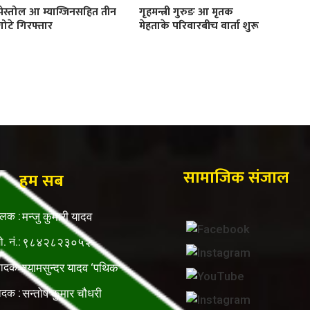
पेस्तोल आ म्याग्जिनसहित तीन
गृहमन्त्री गुरुङ आ मृतक
गोटे गिरफ्तार
मेहताके परिवारबीच वार्ता शुरू
सामाजिक संजाल
हम सब
ालक :
मन्जु कुमारी यादव
ो. नं.:
९८४२८२३०५२
पादकः
श्यामसुन्दर यादव ‘पथिक’
ादक :
सन्तोष कुमार चौधरी