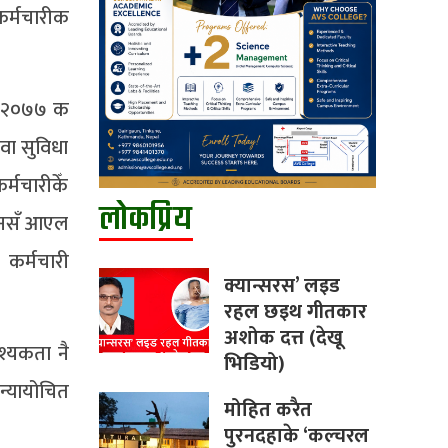
कर्मचारीक
ऐन २०७७ क
वा सुविधा
्मचारीकेँ
लोकप्रिय
जनसँ आएल
 कर्मचारी
क्यान्सरस’ लइड
रहल छइथ गीतकार
अशोक दत्त (देखू
श्यकता नै
भिडियो)
्यायोचित
मोहित करैत
पुरनदहाके ‘कल्चरल