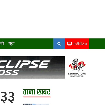
ुची
यूवा
मल्टीमीडिया
 ३३
ताजा खबर