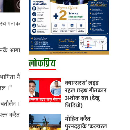
द स्थापनाक
लनकेँ आगा
लोकप्रिय
भागिता नै
क्यान्सरस’ लइड
 छल ।”
रहल छइथ गीतकार
अशोक दत्त (देखू
 बतौलैन ।
भिडियो)
्यक्त करैत
मोहित करैत
पुरनदहाके ‘कल्चरल