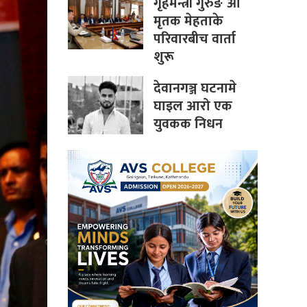
गृहमन्त्री गुरुङ आ
मृतक मेहताके
परिवारबीच वार्ता
शुरू
देवानगञ्ज घटनामे
घाइल आरो एक
युवकक निधन