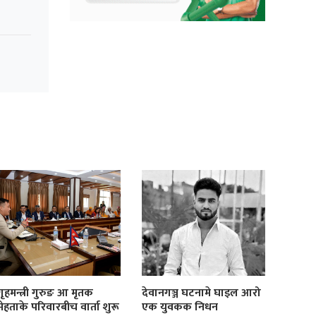
गृहमन्त्री गुरुङ आ मृतक
देवानगञ्ज घटनामे घाइल आरो
मेहताके परिवारबीच वार्ता शुरू
एक युवकक निधन