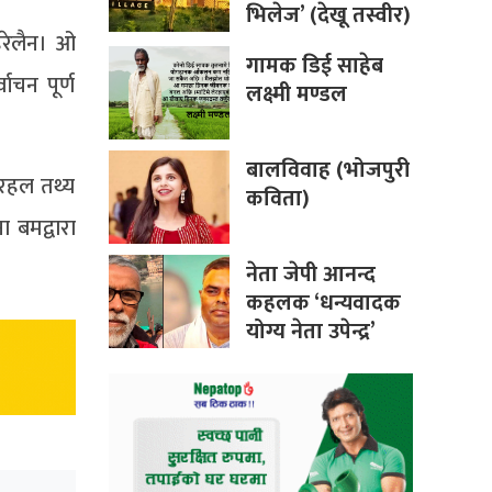
भिलेज’ (देखू तस्वीर)
हरेलैन। ओ
गामक डिई साहेब
ाचन पूर्ण
लक्ष्मी मण्डल
बालविवाह (भोजपुरी
क रहल तथ्य
कविता)
 बमद्वारा
नेता जेपी आनन्द
कहलक ‘धन्यवादक
योग्य नेता उपेन्द्र’