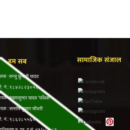
सामाजिक संजाल
हम सब
ालक :
मन्जु कुमारी यादव
ो. नं.:
९८४२८२३०५२
पादकः
श्यामसुन्दर यादव ‘पथिक’
ादक :
सन्तोष कुमार चौधरी
ो. नं.:
९८६२८५५६०५
राधिकरण म. प्र. द.नं: ४१/०८०-८१