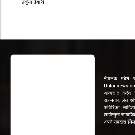
तर्जुमा तैयारी
नेपालक मधेश प्
Dalannews.com 
आत्मसात करैत लो
सहजताक लेल अभि
अतिरिक्त साहित्य
लोपोन्मुख सामाज
अपने सबद्वारा ईम