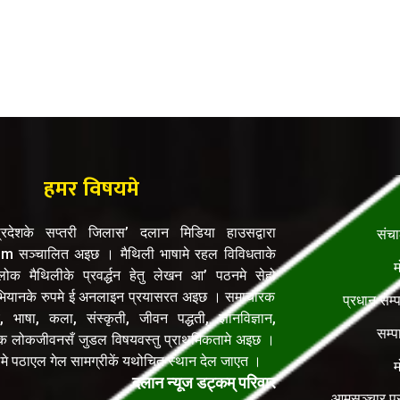
हमर विषयमे
रदेशके सप्तरी जिलास’ दलान मिडिया हाउसद्वारा
संच
सञ्चालित अइछ । मैथिली भाषामे रहल विविधताके
म
क मैथिलीके प्रवर्द्धन हेतु लेखन आ’ पठनमे सेहो
यानके रुपमे ई अनलाइन प्रयासरत अइछ । समाचारक
प्रधान सम्
, भाषा, कला, संस्कृती, जीवन पद्धती, ज्ञानविज्ञान,
सम्प
िक लोकजीवनसँ जुडल विषयवस्तु प्राथमिकतामे अइछ ।
ेलमे पठाएल गेल सामग्रीकें यथोचित स्थान देल जाएत ।
म
दलान न्यूज डट्कम् परिवार
आमसञ्चार प्