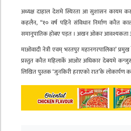
अध्यक्ष दाहाल देशमे स्थिरता आ सुशासन कायम करबा
कहलैन, “१० वर्ष पहिने संविधान निर्माण करैत काल
समानुपातिक होबए पड़त । अखन ओकर आवश्यकता 
माओवादी नेत्री एवम् भरतपुर महानगरपालिका’ प्रमुख रे
प्रस्तुत करैत महिलाकेँ आओर अधिकार देबयमे कन्जुसी
लिखित पुस्तक ‘जुनकिरी हराएकाे रात’के लोकार्पण 