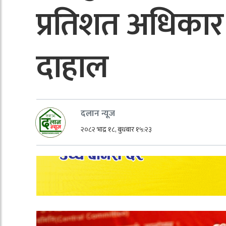
प्रतिशत अधिकार 
दाहाल
दलान न्यूज
२०८२ भाद्र १८, बुधबार १५:२३