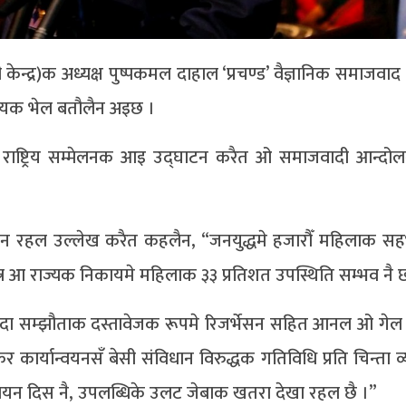
ी केन्द्र)क अध्यक्ष पुष्पकमल दाहाल ‘प्रचण्ड’ वैज्ञानिक समाजवा
श्यक भेल बतौलैन अइछ ।
 राष्ट्रिय सम्मेलनक आइ उद्घाटन करैत ओ समाजवादी आन्दो
ान रहल उल्लेख करैत कहलैन, “जनयुद्धमे हजारौँ महिलाक सह
्त्र आ राज्यक निकायमे महिलाक ३३ प्रतिशत उपस्थिति सम्भव नै
मुदा सम्झौताक दस्तावेजक रूपमे रिजर्भेसन सहित आनल ओ गेल
 कार्यान्वयनसँ बेसी संविधान विरुद्धक गतिविधि प्रति चिन्ता व
्वयन दिस नै, उपलब्धिके उलट जेबाक खतरा देखा रहल छै ।”