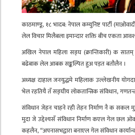
काठमाण्डू, १८ भादब: नेपाल कम्युनिष्ट पार्टी (माओवाद
लेल विचार मिलैबला इमान्दार शक्ति बीच एकता आव
अखिल नेपाल महिला सङ्घ (क्रान्तिकारी) क सातम्
बढेबाक लेल आबक सङ्कल्पित हुअ पड़त बतौलैन ।
अध्यक्ष दाहाल जनयुद्धमे महिलाक उल्लेखनीय योगद
भेल रहतियै तँ सङ्घीय लोकतान्त्रिक संविधान, गणतन
संविधान जेहन चाहने रही तेहन निर्माण नै क सकल 
मुदा जे उद्देश्यसँ संविधान निर्माण कएल गेल छल ओकर
कहलैन, “अपनासभद्वारा बनाएल गेल संविधान कार्यान