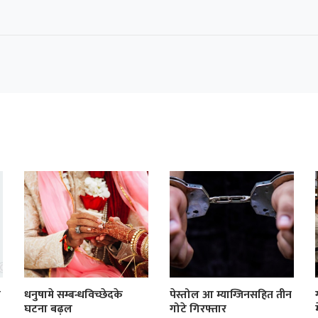
ी
धनुषामे सम्बन्धविच्छेदके
पेस्तोल आ म्याग्जिनसहित तीन
घटना बढ़ल
गोटे गिरफ्तार