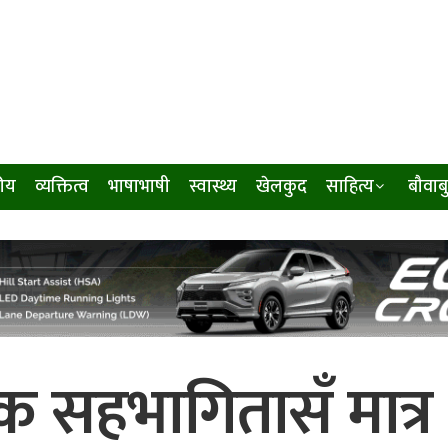
ीय
व्यक्तित्व
भाषाभाषी
स्वास्थ्य
खेलकुद
साहित्य
बौवाब
क सहभागितासँ मात्र