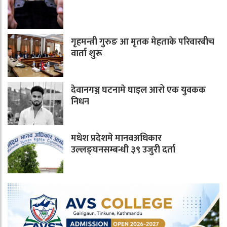
गृहमन्त्री गुरुङ आ मृतक मेहताके परिवारबीच
वार्ता शुरू
देवानगञ्ज घटनामे घाइल आरो एक युवकक
निधन
मधेश प्रदेशमे मानवअधिकार
उल्लङ्घनसम्बन्धी ३९ उजुरी दर्ता