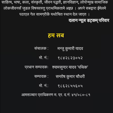
साहित्य, भाषा, कला, संस्कृती, जीवन पद्धती, ज्ञानविज्ञान, लोपोन्मुख सामाजिक
लोकजीवनसँ जुडल विषयवस्तु प्राथमिकतामे अइछ । अपने सबद्वारा ईमेलमे
पठाएल गेल सामग्रीकें यथोचित स्थान देल जाएत ।
दलान न्यूज डट्कम् परिवार
हम सब
संचालक :
मन्जु कुमारी यादव
मो. नं.:
९८४२८२३०५२
प्रधान सम्पादकः
श्यामसुन्दर यादव ‘पथिक’
सम्पादक :
सन्तोष कुमार चौधरी
मो. नं.:
९८६२८५५६०५
आमसञ्चार प्राधिकरण म. प्र. द.नं: ४१/०८०-८१