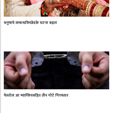
धनुषामे सम्बन्धविच्छेदके घटना बढ़ल
पेस्तोल आ म्याग्जिनसहित तीन गोटे गिरफ्तार