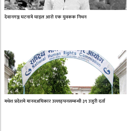
देवानगञ्ज घटनामे घाइल आरो एक युवकक निधन
मधेश प्रदेशमे मानवअधिकार उल्लङ्घनसम्बन्धी ३९ उजुरी दर्ता