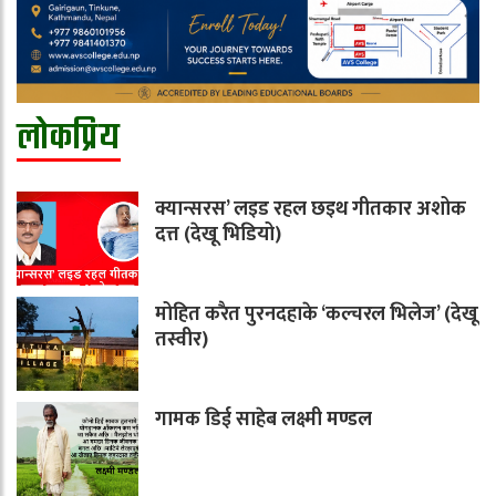
लोकप्रिय
क्यान्सरस’ लइड रहल छइथ गीतकार अशोक
दत्त (देखू भिडियो)
मोहित करैत पुरनदहाके ‘कल्चरल भिलेज’ (देखू
तस्वीर)
गामक डिई साहेब लक्ष्मी मण्डल