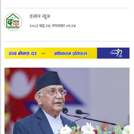
दलान न्यूज
२०८२ भाद्र २४, मंगलवार ०९:२४