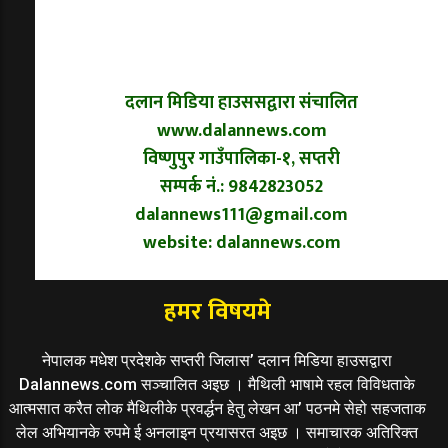
दलान मिडिया हाउससद्वारा संचालित
www.dalannews.com
विष्णुपुर गाउँपालिका-१, सप्तरी
सम्पर्क नं.: 9842823052
dalannews111@gmail.com
website: dalannews.com
हमर विषयमे
नेपालक मधेश प्रदेशके सप्तरी जिलास’ दलान मिडिया हाउसद्वारा
Dalannews.com सञ्चालित अइछ । मैथिली भाषामे रहल विविधताके
आत्मसात करैत लोक मैथिलीके प्रवर्द्धन हेतु लेखन आ’ पठनमे सेहो सहजताक
लेल अभियानके रुपमे ई अनलाइन प्रयासरत अइछ । समाचारक अतिरिक्त