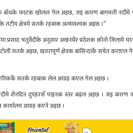
केन्द्रक बाँधके फाटक खोलल गेल अइछ, जइ कारण बागमती नदीमे 
टीय क्षेत्रमे सतर्क रहबाक अत्यावश्यक अइछ ।”
 उमा प्रसाद चतुर्वेदीके अनुसार अखनधैर प्रदेशक कोनो जिलामे मा
े टोली सतर्क अइछ, खतरापूर्ण क्षेत्रक बासिन्दाकेँ सचेत कराएल ग
नागरिककेँ सतर्क रहबाक लेल आग्रह कएल गेल अइछ ।
दीमे शैनदिन दुपहरसँ पाइनक स्तर बढ़ल अइछ । जइ कारण न
न कार्यालय आग्रह कएने अइछ ।