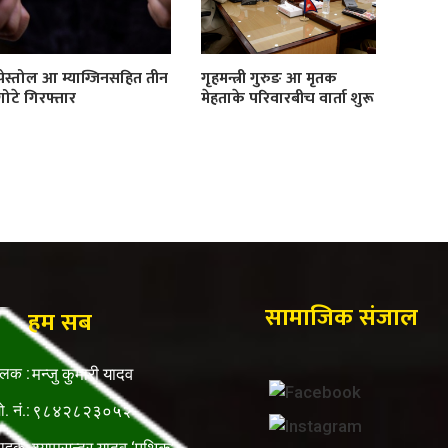
पेस्तोल आ म्याग्जिनसहित तीन
गृहमन्त्री गुरुङ आ मृतक
गोटे गिरफ्तार
मेहताके परिवारबीच वार्ता शुरू
सामाजिक संजाल
हम सब
ालक :
मन्जु कुमारी यादव
ो. नं.:
९८४२८२३०५२
पादकः
श्यामसुन्दर यादव ‘पथिक’