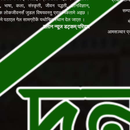
, भाषा, कला, संस्कृती, जीवन पद्धती, ज्ञानविज्ञान,
सम्प
िक लोकजीवनसँ जुडल विषयवस्तु प्राथमिकतामे अइछ ।
ेलमे पठाएल गेल सामग्रीकें यथोचित स्थान देल जाएत ।
म
दलान न्यूज डट्कम् परिवार
आमसञ्चार प्