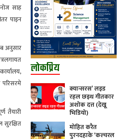
मनोज साह
ीतर पाइन
ब अनुसार
ेत्रलगायत
लोकप्रिय
कार्यालय,
न परिसरमे
क्यान्सरस’ लइड
रहल छइथ गीतकार
अशोक दत्त (देखू
्ण तैयारी
भिडियो)
ल सुरक्षित
मोहित करैत
पुरनदहाके ‘कल्चरल