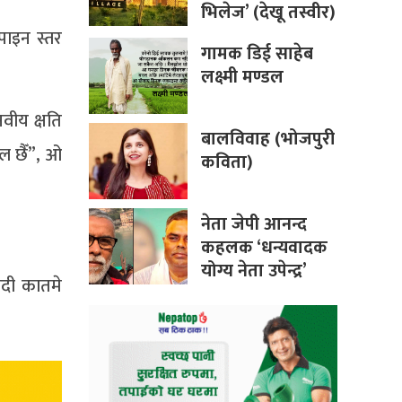
भिलेज’ (देखू तस्वीर)
पाइन स्तर
गामक डिई साहेब
लक्ष्मी मण्डल
नवीय क्षति
बालविवाह (भोजपुरी
ेल छैँ”, ओ
कविता)
नेता जेपी आनन्द
कहलक ‘धन्यवादक
योग्य नेता उपेन्द्र’
दी कातमे