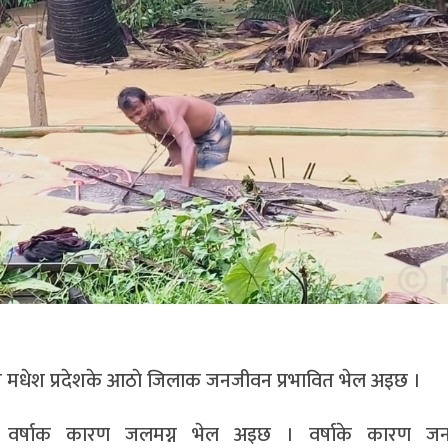
ित मधेश प्रदेशके आठाे जिलाक जनजीवन प्रभावित भेल अइछ ।
के वर्षाक कारण जलमग्न भेल अइछ । वर्षाके कारण ज