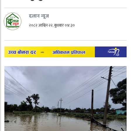
दलान न्यूज
२०८२ आश्विन २२, बुधबार ०४:३०