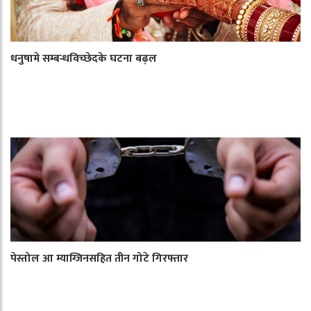
धनुषामे सम्बन्धविच्छेदके घटना बढ़ल
पेस्तोल आ म्याग्जिनसहित तीन गोटे गिरफ्तार