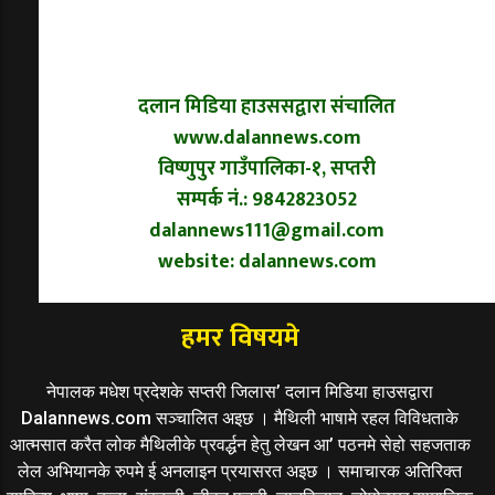
दलान मिडिया हाउससद्वारा संचालित
www.dalannews.com
विष्णुपुर गाउँपालिका-१, सप्तरी
सम्पर्क नं.: 9842823052
dalannews111@gmail.com
website: dalannews.com
हमर विषयमे
नेपालक मधेश प्रदेशके सप्तरी जिलास’ दलान मिडिया हाउसद्वारा
Dalannews.com सञ्चालित अइछ । मैथिली भाषामे रहल विविधताके
आत्मसात करैत लोक मैथिलीके प्रवर्द्धन हेतु लेखन आ’ पठनमे सेहो सहजताक
लेल अभियानके रुपमे ई अनलाइन प्रयासरत अइछ । समाचारक अतिरिक्त