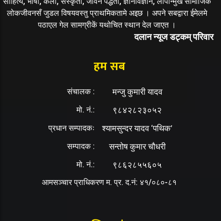
साहित्य, भाषा, कला, संस्कृती, जीवन पद्धती, ज्ञानविज्ञान, लोपोन्मुख सामाजिक
लोकजीवनसँ जुडल विषयवस्तु प्राथमिकतामे अइछ । अपने सबद्वारा ईमेलमे
पठाएल गेल सामग्रीकें यथोचित स्थान देल जाएत ।
दलान न्यूज डट्कम् परिवार
हम सब
संचालक :
मन्जु कुमारी यादव
मो. नं.:
९८४२८२३०५२
प्रधान सम्पादकः
श्यामसुन्दर यादव ‘पथिक’
सम्पादक :
सन्तोष कुमार चौधरी
मो. नं.:
९८६२८५५६०५
आमसञ्चार प्राधिकरण म. प्र. द.नं: ४१/०८०-८१