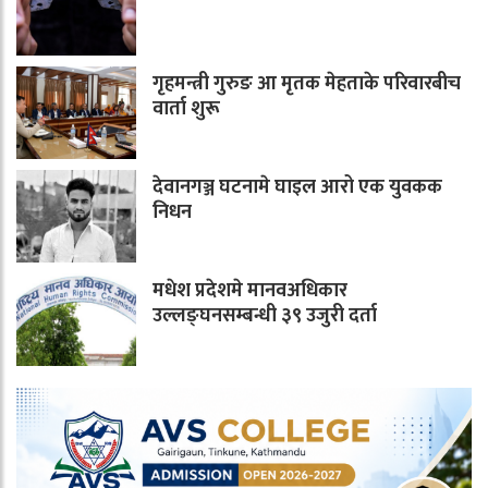
गृहमन्त्री गुरुङ आ मृतक मेहताके परिवारबीच
वार्ता शुरू
देवानगञ्ज घटनामे घाइल आरो एक युवकक
निधन
मधेश प्रदेशमे मानवअधिकार
उल्लङ्घनसम्बन्धी ३९ उजुरी दर्ता