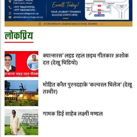
लोकप्रिय
क्यान्सरस’ लइड रहल छइथ गीतकार अशोक
दत्त (देखू भिडियो)
मोहित करैत पुरनदहाके ‘कल्चरल भिलेज’ (देखू
तस्वीर)
गामक डिई साहेब लक्ष्मी मण्डल