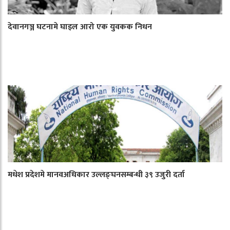
देवानगञ्ज घटनामे घाइल आरो एक युवकक निधन
मधेश प्रदेशमे मानवअधिकार उल्लङ्घनसम्बन्धी ३९ उजुरी दर्ता