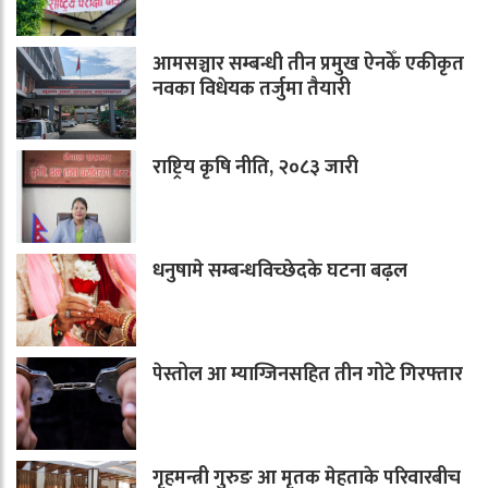
आमसञ्चार सम्बन्धी तीन प्रमुख ऐनकेँ एकीकृत
नवका विधेयक तर्जुमा तैयारी
राष्ट्रिय कृषि नीति, २०८३ जारी
धनुषामे सम्बन्धविच्छेदके घटना बढ़ल
पेस्तोल आ म्याग्जिनसहित तीन गोटे गिरफ्तार
गृहमन्त्री गुरुङ आ मृतक मेहताके परिवारबीच