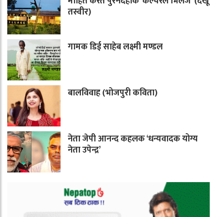
मोहित करैत पुरनदहाके ‘कल्चरल भिलेज’ (देखू
तस्वीर)
गामक डिई साहेब लक्ष्मी मण्डल
बालविवाह (भोजपुरी कविता)
नेता जेपी आनन्द कहलक ‘धन्यवादक योग्य
नेता उपेन्द्र’