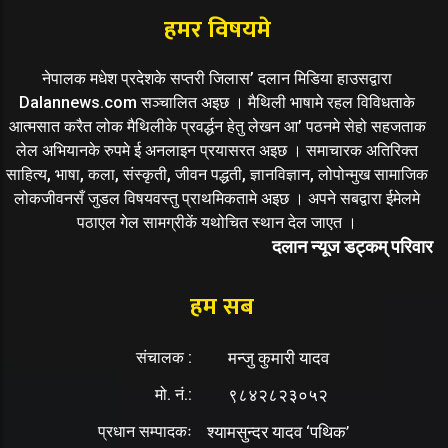
हमर विषयमे
नेपालक मधेश प्रदेशके सप्तरी जिलास’ दलान मिडिया हाउसद्वारा
Dalannews.com सञ्चालित अइछ । मैथिली भाषामे रहल विविधताके
आत्मसात करैत लोक मैथिलीके प्रवर्द्धन हेतु लेखन आ’ पठनमे सेहो सहजताक
लेल अभियानके रुपमे ई अनलाइन प्रयासरत अइछ । समाचारक अतिरिक्त
साहित्य, भाषा, कला, संस्कृती, जीवन पद्धती, ज्ञानविज्ञान, लोपोन्मुख सामाजिक
लोकजीवनसँ जुडल विषयवस्तु प्राथमिकतामे अइछ । अपने सबद्वारा ईमेलमे
पठाएल गेल सामग्रीकें यथोचित स्थान देल जाएत ।
दलान न्यूज डट्कम् परिवार
हम सब
संचालक :
मन्जु कुमारी यादव
मो. नं.:
९८४२८२३०५२
प्रधान सम्पादकः
श्यामसुन्दर यादव ‘पथिक’