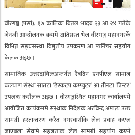
वीरगञ्ज (पर्सा), १७ कातिकः बितल भादब २३ आ २४ गतेके
जेनजी आन्दोलनक क्रममे क्षतिग्रस्त भेल वीरगञ्ज महानगरकेँ
विभिन्न सङ्घसस्था विद्युतीय उपकरण आ फर्निचर सहयोग
केलक अइछ ।
सामाजिक उत्तरदायित्वअन्तर्गत रैबदिन एनपीएल सामाज
कल्याण संस्था सातटा ‘डेस्कटप कम्प्युटर’ आ तीनटा ‘प्रिन्टर’
उपलब्ध करौलक अइछ । वीरगञ्जस्थित महानगर कार्यालयमे
आयोजित कार्यक्रममे संस्थाक निर्देशक अरविन्द अमात्य उक्त
सामग्री हस्तान्तरण करैत नगरवासीके लेल प्रवाह कएल
जाएबला सेवामे सहजताक लेल सामग्री सहयोग कएने