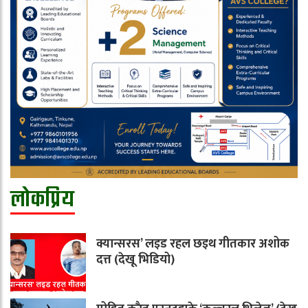
लोकप्रिय
क्यान्सरस’ लइड रहल छइथ गीतकार अशोक
दत्त (देखू भिडियो)