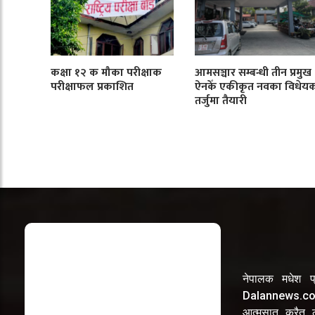
कक्षा १२ क मौका परीक्षाक
आमसञ्चार सम्बन्धी तीन प्रमुख
परीक्षाफल प्रकाशित
ऐनकेँ एकीकृत नवका विधेय
तर्जुमा तैयारी
नेपालक मधेश प्
Dalannews.com 
आत्मसात करैत लो