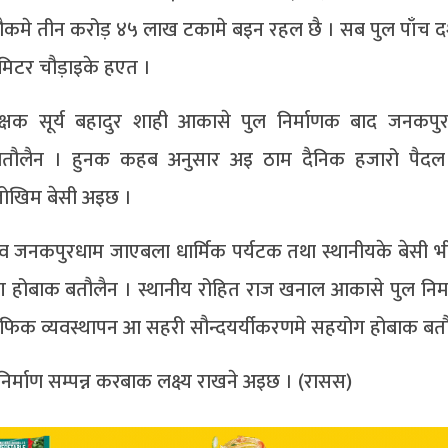
कमे तीन करोड़ ४५ लाख टकामे बइन रहल छै । सब पुल पाँच
मिटर चौड़ाइके हएत ।
निरीक्षक सूर्य बहादुर शाही आकासे पुल निर्माणक बाद जनकपु
बतौलैन । हुनक कहब अनुसार अइ ठाम दैनिक हजारो पैदल 
ोखिम बेसी अइछ ।
 यादव जनकपुरधाम जाएबला धार्मिक पर्यटक तथा स्थानीयके बेसी 
योग होबाक बतौलैन । स्थानीय रोहित राज खनाल आकासे पुल निर
राफिक व्यवस्थापन आ सहरी सौन्दयर्यीकरणमे सहयोग होबाक बत
र्माण सम्पन्न करबाक लक्ष्य राखने अइछ । (रासस)