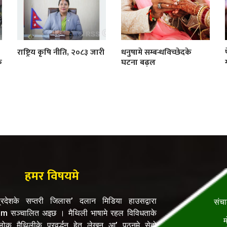
राष्ट्रिय कृषि नीति, २०८३ जारी
धनुषामे सम्बन्धविच्छेदके
क
घटना बढ़ल
हमर विषयमे
रदेशके सप्तरी जिलास’ दलान मिडिया हाउसद्वारा
संच
सञ्चालित अइछ । मैथिली भाषामे रहल विविधताके
म
क मैथिलीके प्रवर्द्धन हेतु लेखन आ’ पठनमे सेहो