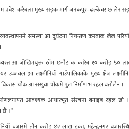
म प्रवेश करैबला मुख्य सड़क मार्ग जनकपुर–ढल्केवर छ लेन 
 व्यवस्थापनमे समस्या आ दुर्घटना नियन्त्रण करबाक लेल परि
।
्त व्यस्त आ जोखिमयुक्त ठाँम छनौट क करिब १० करोड़ ५० ल
उज्जवल झा लक्ष्मीनियाँ गाउँपालिकाके मुख्य क्षेत्र लक्ष्मीनि
िला विकास चौक आ सखुवा चौकमे पुल निर्माण भ रहल बतौलैन ।
र्माणलगायत आवश्यक आधारभूत संरचना बनाइब रहल छी । न
 छै ।”
्मीनियाँ बजारमे तीन करोड़ ४२ लाख टका, महेन्द्रनगर बजारस्