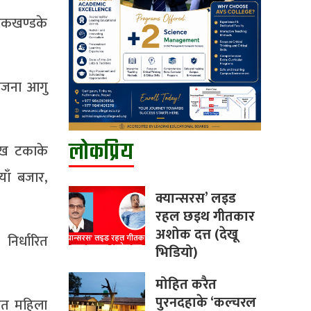
सड़कखण्डके
योजना आगु
लोकप्रिय
ाख टकाके
याँ बजार,
क्यान्सरस’ लइड
रहल छइथ गीतकार
अशोक दत्त (देखू
िर्धारित
भिडियो)
मोहित करैत
पुरनदहाके ‘कल्चरल
थित महिला