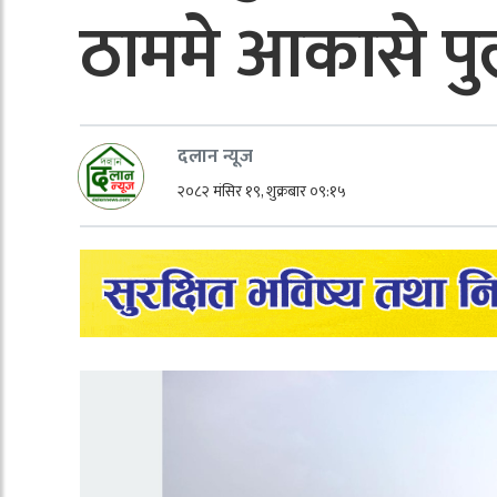
ठाममे आकासे प
दलान न्यूज
२०८२ मंसिर १९, शुक्रबार ०९:१५