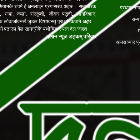
यानके रुपमे ई अनलाइन प्रयासरत अइछ । समाचारक
प्रधान सम्
, भाषा, कला, संस्कृती, जीवन पद्धती, ज्ञानविज्ञान,
सम्प
िक लोकजीवनसँ जुडल विषयवस्तु प्राथमिकतामे अइछ ।
ेलमे पठाएल गेल सामग्रीकें यथोचित स्थान देल जाएत ।
म
दलान न्यूज डट्कम् परिवार
आमसञ्चार प्