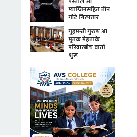
पेस्तोल आ
म्याग्जिनसहित तीन
गोटे गिरफ्तार
गृहमन्त्री गुरुङ आ
मृतक मेहताके
परिवारबीच वार्ता
शुरू