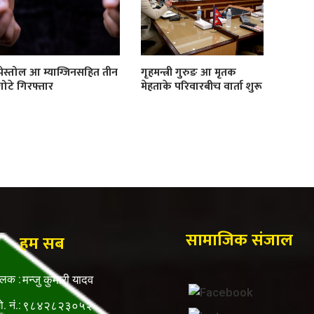
पेस्तोल आ म्याग्जिनसहित तीन
गृहमन्त्री गुरुङ आ मृतक
गोटे गिरफ्तार
मेहताके परिवारबीच वार्ता शुरू
सामाजिक संजाल
हम सब
ालक :
मन्जु कुमारी यादव
ो. नं.:
९८४२८२३०५२