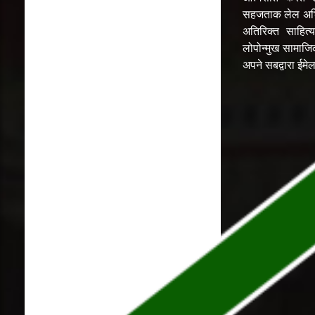
सहजताक लेल अभि
अतिरिक्त साहित्य
लोपोन्मुख सामाज
अपने सबद्वारा ईम