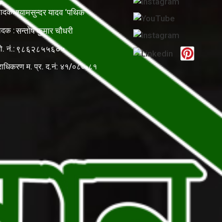
पादकः
श्यामसुन्दर यादव ‘पथिक’
ादक :
सन्तोष कुमार चौधरी
ो. नं.:
९८६२८५५६०५
राधिकरण म. प्र. द.नं: ४१/०८०-८१