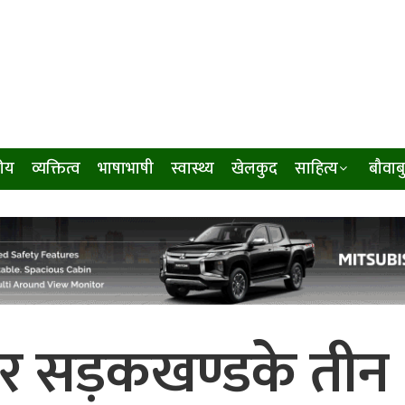
ीय
व्यक्तित्व
भाषाभाषी
स्वास्थ्य
खेलकुद
साहित्य
बौवाब
र सड़कखण्डके तीन