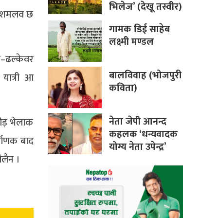
भिलेज’ (देखू तस्वीर)
 दशमलव छ
गामक डिई साहेब
लक्ष्मी मण्डल
र–ढल्केवर
बालविवाह (भोजपुरी
यात्री आ
कविता)
नेता जेपी आनन्द
भीड़ भेलाक
कहलक ‘धन्यवादक
्माणक बाद
योग्य नेता उपेन्द्र’
ौलैन ।