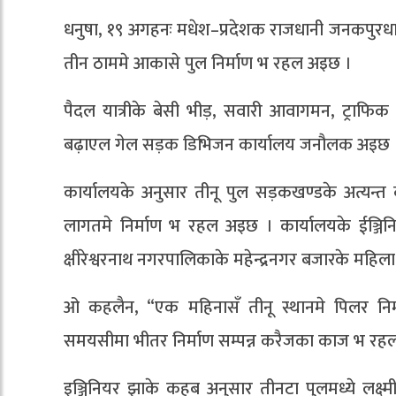
धनुषा, १९ अगहनः मधेश–प्रदेशक राजधानी जनकपुरधा
तीन ठाममे आकासे पुल निर्माण भ रहल अइछ ।
पैदल यात्रीके बेसी भीड़, सवारी आवागमन, ट्राफिक
बढ़ाएल गेल सड़क डिभिजन कार्यालय जनौलक अइछ 
कार्यालयके अनुसार तीनू पुल सड़कखण्डके अत्यन
लागतमे निर्माण भ रहल अइछ । कार्यालयके ईञ्जिनियर 
क्षीरेश्वरनाथ नगरपालिकाके महेन्द्रनगर बजारके मह
ओ कहलैन, “एक महिनासँ तीनू स्थानमे पिलर नि
समयसीमा भीतर निर्माण सम्पन्न करैजका काज भ रहल
इञ्जिनियर झाके कहब अनुसार तीनटा पुलमध्ये लक्ष