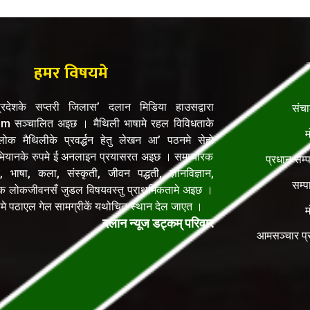
हमर विषयमे
रदेशके सप्तरी जिलास’ दलान मिडिया हाउसद्वारा
संच
सञ्चालित अइछ । मैथिली भाषामे रहल विविधताके
म
क मैथिलीके प्रवर्द्धन हेतु लेखन आ’ पठनमे सेहो
यानके रुपमे ई अनलाइन प्रयासरत अइछ । समाचारक
प्रधान सम्
, भाषा, कला, संस्कृती, जीवन पद्धती, ज्ञानविज्ञान,
सम्प
िक लोकजीवनसँ जुडल विषयवस्तु प्राथमिकतामे अइछ ।
ेलमे पठाएल गेल सामग्रीकें यथोचित स्थान देल जाएत ।
म
दलान न्यूज डट्कम् परिवार
आमसञ्चार प्