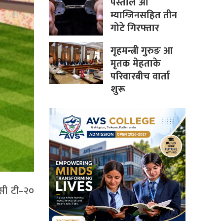
पेस्तोल आ
म्याग्जिनसहित तीन
गोटे गिरफ्तार
गृहमन्त्री गुरुङ आ
मृतक मेहताके
परिवारबीच वार्ता
शुरू
िसी टी–२०