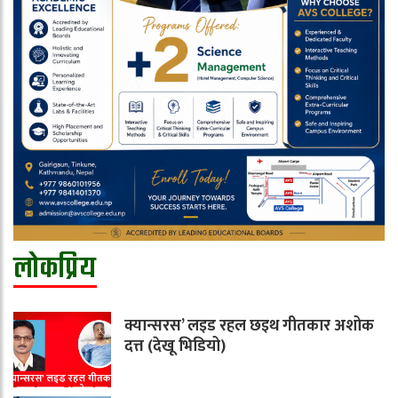
लोकप्रिय
क्यान्सरस’ लइड रहल छइथ गीतकार अशोक
दत्त (देखू भिडियो)