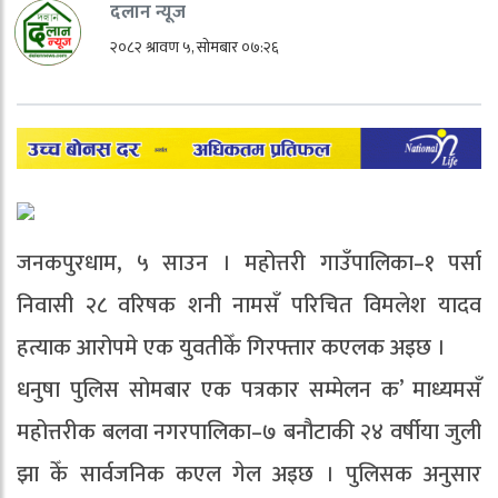
दलान न्यूज
२०८२ श्रावण ५, सोमबार ०७:२६
जनकपुरधाम, ५ साउन । महोत्तरी गाउँपालिका–१ पर्सा
निवासी २८ वरिषक शनी नामसँ परिचित विमलेश यादव
हत्याक आरोपमे एक युवतीकेँ गिरफ्तार कएलक अइछ ।
धनुषा पुलिस सोमबार एक पत्रकार सम्मेलन क’ माध्यमसँ
महोत्तरीक बलवा नगरपालिका–७ बनौटाकी २४ वर्षीया जुली
झा केँ सार्वजनिक कएल गेल अइछ । पुलिसक अनुसार