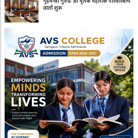
गृहमन्त्री गुरुङ आ मृतक मेहताके परिवारबीच
वार्ता शुरू