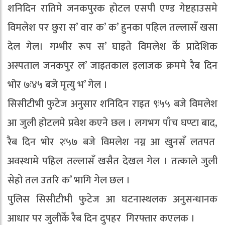
शनिदिन रातिमे जनकपुरक होटल एसपी एण्ड गेष्टहाउसमे
विमलेश पर छुरा स’ वार क’ क’ हुनका पहिल तल्लासँ खसा
देल गेल। गम्भीर रूप स’ घाइते विमलेश केँ प्रादेशिक
अस्पताल जनकपुर ल’ जाइतकाल इलाजक क्रममे रैब दिन
भोर ७ः४५ बजे मृत्यु भ’ गेल ।
सिसीटीभी फुटेज अनुसार शनिदिन राइत ९ः५५ बजे विमलेश
आ जुली होटलमे प्रवेश कएने छल । लगभग पाँच घण्टा बाद,
रैब दिन भोर २ः५७ बजे विमलेश नग्न आ खुनसँ लतपत
अवस्थामे पहिल तल्लासँ खसैत देखल गेल । तत्काले जुली
सेहो तल उतरि क’ भागि गेल छल ।
पुलिस सिसीटीभी फुटेज आ घटनास्थलक अनुसन्धानक
आधार पर जुलीकेँ रैब दिन दुपहर गिरफ्तार कएलक ।