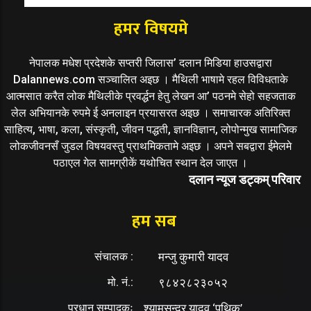
हमर विषयमे
नेपालक मधेश प्रदेशके सप्तरी जिलास’ दलान मिडिया हाउसद्वारा
Dalannews.com सञ्चालित अइछ । मैथिली भाषामे रहल विविधताके
आत्मसात करैत लोक मैथिलीके प्रवर्द्धन हेतु लेखन आ’ पठनमे सेहो सहजताक
लेल अभियानके रुपमे ई अनलाइन प्रयासरत अइछ । समाचारक अतिरिक्त
साहित्य, भाषा, कला, संस्कृती, जीवन पद्धती, ज्ञानविज्ञान, लोपोन्मुख सामाजिक
लोकजीवनसँ जुडल विषयवस्तु प्राथमिकतामे अइछ । अपने सबद्वारा ईमेलमे
पठाएल गेल सामग्रीकें यथोचित स्थान देल जाएत ।
दलान न्यूज डट्कम् परिवार
हम सब
संचालक :
मन्जु कुमारी यादव
मो. नं.:
९८४२८२३०५२
प्रधान सम्पादकः
श्यामसुन्दर यादव ‘पथिक’