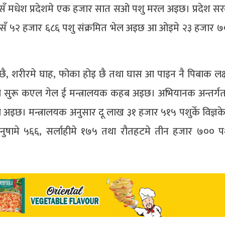
ँ मधेश प्रदेशमे एक हजार सात सओ पशु मरल अइछ। प्रदेश सर
किनसँ ५२ हजार ६८६ पशु संक्रमित भेल अइछ आ ओइमे २३ हजार ७
त छै, शरीरमे घाह, फोका होइ छै तथा घास आ पाइन नै पिबाक ल
ो सुरू कएल गेल ई मन्त्रालयक कहब अइछ। अभियानक अन्तर्ग
इछ। मन्त्रालयक अनुसार दू लाख ३१ हजार ५१५ पशुकेँ विज्ञकेन्द
नुषामे ५६६, सर्लाहीमे १७५ तथा रौतहटमे तीन हजार ७०० पश