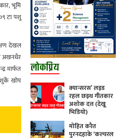
कार, भूमि
०९ टा पशु
क्षण देखल
त अखनधैर
लोकप्रिय
्र मार्फत
ुकेँ खोप
क्यान्सरस’ लइड
रहल छइथ गीतकार
अशोक दत्त (देखू
भिडियो)
मोहित करैत
पुरनदहाके ‘कल्चरल