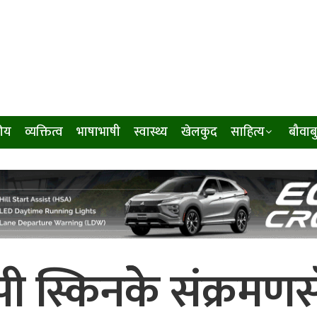
ीय
व्यक्तित्व
भाषाभाषी
स्वास्थ्य
खेलकुद
साहित्य
बौवाब
पी स्किनकेे संक्रमणस