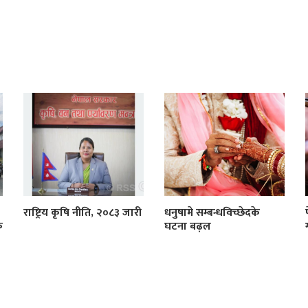
राष्ट्रिय कृषि नीति, २०८३ जारी
धनुषामे सम्बन्धविच्छेदके
क
घटना बढ़ल