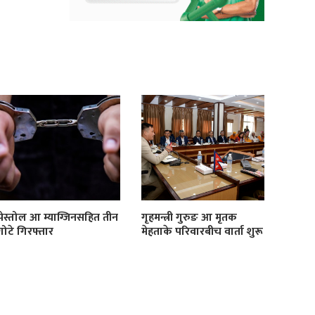
पेस्तोल आ म्याग्जिनसहित तीन
गृहमन्त्री गुरुङ आ मृतक
गोटे गिरफ्तार
मेहताके परिवारबीच वार्ता शुरू