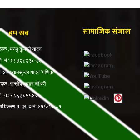
सामाजिक संजाल
हम सब
ालक :
मन्जु कुमारी यादव
ो. नं.:
९८४२८२३०५२
पादकः
श्यामसुन्दर यादव ‘पथिक’
ादक :
सन्तोष कुमार चौधरी
ो. नं.:
९८६२८५५६०५
राधिकरण म. प्र. द.नं: ४१/०८०-८१