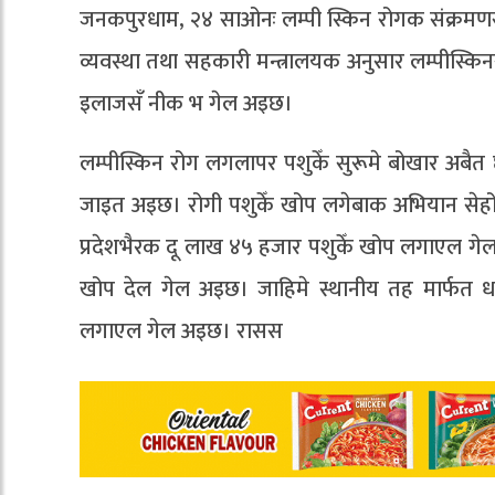
जनकपुरधाम, २४ साओनः लम्पी स्किन रोगक संक्रमणस
व्यवस्था तथा सहकारी मन्त्रालयक अनुसार लम्पीस्
इलाजसँ नीक भ गेल अइछ।
लम्पीस्किन रोग लगलापर पशुकेँ सुरूमे बोखार अबै
जाइत अइछ। रोगी पशुकेँ खोप लगेबाक अभियान सेह
प्रदेशभैरक दू लाख ४५ हजार पशुकेँ खोप लगाएल गेल अ
खोप देल गेल अइछ। जाहिमे स्थानीय तह मार्फत ध
लगाएल गेल अइछ। रासस