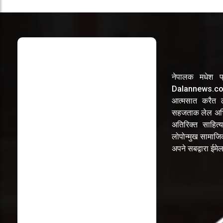
नेपालक मधेश प्
Dalannews.com 
आत्मसात करैत लो
सहजताक लेल अभि
अतिरिक्त साहित्य
लोपोन्मुख सामाज
अपने सबद्वारा ईम