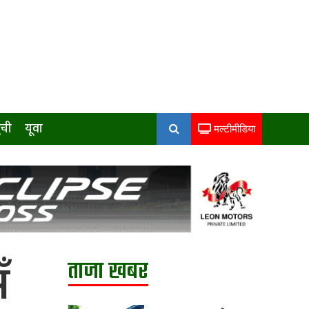
ुची
यूवा
मल्टीमीडिया
ँ
ताजा खबर