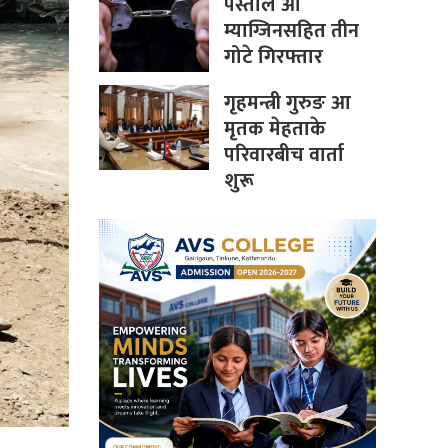
पेस्तोल आ
म्याग्जिनसहित तीन
गोटे गिरफ्तार
गृहमन्त्री गुरुङ आ
मृतक मेहताके
परिवारबीच वार्ता
शुरू