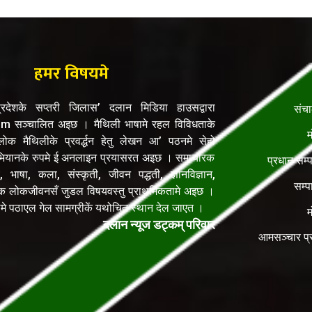
हमर विषयमे
रदेशके सप्तरी जिलास’ दलान मिडिया हाउसद्वारा
संच
सञ्चालित अइछ । मैथिली भाषामे रहल विविधताके
म
क मैथिलीके प्रवर्द्धन हेतु लेखन आ’ पठनमे सेहो
यानके रुपमे ई अनलाइन प्रयासरत अइछ । समाचारक
प्रधान सम्
, भाषा, कला, संस्कृती, जीवन पद्धती, ज्ञानविज्ञान,
सम्प
िक लोकजीवनसँ जुडल विषयवस्तु प्राथमिकतामे अइछ ।
ेलमे पठाएल गेल सामग्रीकें यथोचित स्थान देल जाएत ।
म
दलान न्यूज डट्कम् परिवार
आमसञ्चार प्