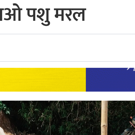
सओ पशु मरल