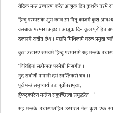
वैदिक मन्त्र उच्चारण करैत आजुक दिन कुशके घरमे 
हिन्दू परम्पराके शुभ काज आ पितृ काजमे कुश आवश
करबाक परम्परा अइछ । आजुक दिन कूल पुरोहित अपन 
दलानमे राखैत छैथ । यद्यपि मिथिलामे घरक प्रमुख व्यक्
कुश उखारए समयमे हिन्दू परम्परामे अइ मन्त्रके उ
‘विरिञ्चिनां सहोत्पन्नः परमेष्ठी निसर्गतः ।
नुद सर्वाणी पापानी दर्भ स्वस्तिकरो भव ।।
पूर्व मन्त्रं समुच्चार्य ततः पूर्वोतरामुखः,
हूँफट्कारेण मन्त्रेण सकुच्छित्वा समुद्धरेत ।।’
अइ मन्त्रके उचारणसहित उखारल गेल कुश एक साल