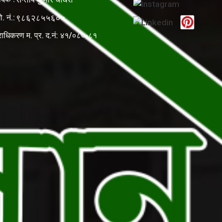
ो. नं.:
९८६२८५५६०५
राधिकरण म. प्र. द.नं: ४१/०८०-८१