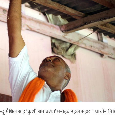
िन्दू मैथिल आइ ‘कुशी अमावश्या’ मनाइब रहल अइछ । प्राचीन मिथिला