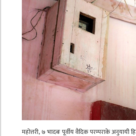
महोत्तरी, ७ भादबः पूर्वीय वैदिक परम्पराके अनुयायी ह