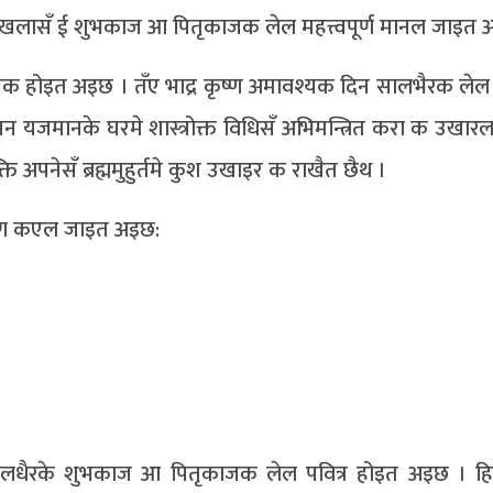
राखलासँ ई शुभकाज आ पितृकाजक लेल महत्त्वपूर्ण मानल जाइत 
्यक होइत अइछ । तँए भाद्र कृष्ण अमावश्यक दिन सालभैरक ले
यजमानके घरमे शास्त्रोक्त विधिसँ अभिमन्त्रित करा क उखार
ति अपनेसँ ब्रह्ममुहुर्तमे कुश उखाइर क राखैत छैथ ।
चारण कएल जाइत अइछ:
धैरके शुभकाज आ पितृकाजक लेल पवित्र होइत अइछ । हिन्