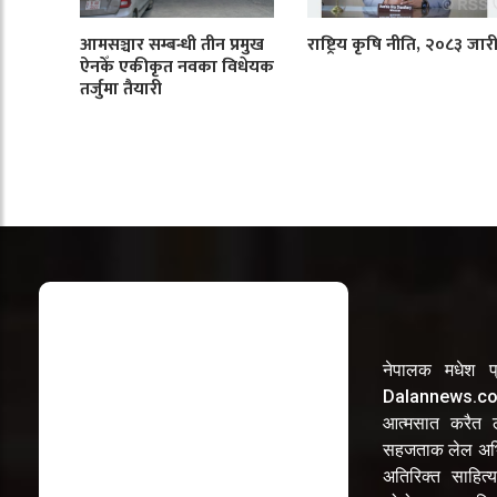
आमसञ्चार सम्बन्धी तीन प्रमुख
राष्ट्रिय कृषि नीति, २०८३ जार
ऐनकेँ एकीकृत नवका विधेयक
तर्जुमा तैयारी
नेपालक मधेश प्
Dalannews.com 
आत्मसात करैत लो
सहजताक लेल अभि
अतिरिक्त साहित्य