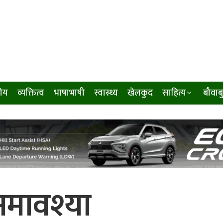
ीय
व्यक्तित्व
भाषाभाषी
स्वास्थ्य
खेलकुद
साहित्य
बौवाब
अमावश्या