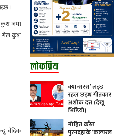
अइछ ।
ल कुश जमा
ल गेल कुश
लोकप्रिय
क्यान्सरस’ लइड
रहल छइथ गीतकार
अशोक दत्त (देखू
भिडियो)
मोहित करैत
दू वैदिक
पुरनदहाके ‘कल्चरल