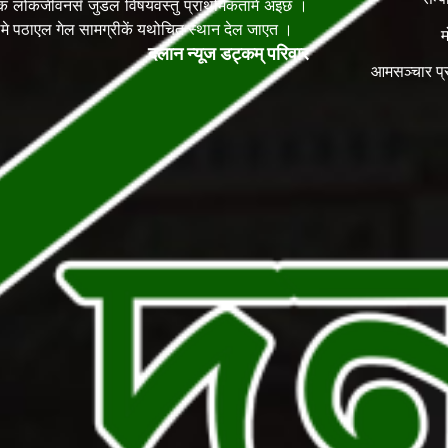
िक लोकजीवनसँ जुडल विषयवस्तु प्राथमिकतामे अइछ ।
ेलमे पठाएल गेल सामग्रीकें यथोचित स्थान देल जाएत ।
म
दलान न्यूज डट्कम् परिवार
आमसञ्चार प्