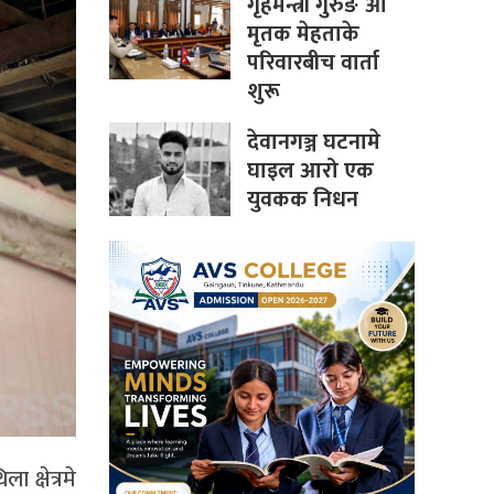
गृहमन्त्री गुरुङ आ
मृतक मेहताके
परिवारबीच वार्ता
शुरू
देवानगञ्ज घटनामे
घाइल आरो एक
युवकक निधन
 क्षेत्रमे