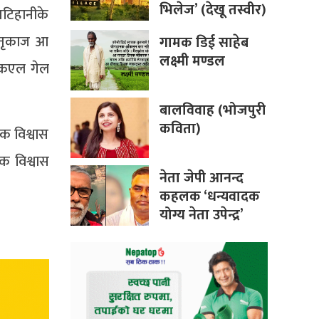
भिलेज’ (देखू तस्वीर)
मटिहानीके
पितृकाज आ
गामक डिई साहेब
लक्ष्मी मण्डल
 कएल गेल
बालविवाह (भोजपुरी
कविता)
क विश्वास
क विश्वास
नेता जेपी आनन्द
कहलक ‘धन्यवादक
योग्य नेता उपेन्द्र’