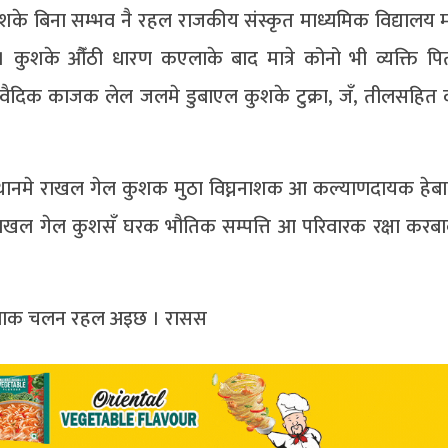
कुशके बिना सम्भव नै रहल राजकीय संस्कृत माध्यमिक विद्यालय 
। कुशके औँठी धारण कएलाके बाद मात्रे कोनो भी व्यक्ति 
वैदिक काजक लेल जलमे डुबाएल कुशके टुक्रा, जँ, तीलसहित
्थानमे राखल गेल कुशक मुठा विघ्ननाशक आ कल्याणदायक हेबा
 राखल गेल कुशसँ घरक भौतिक सम्पत्ति आ परिवारक रक्षा करबा
ध करबाक चलन रहल अइछ । रासस