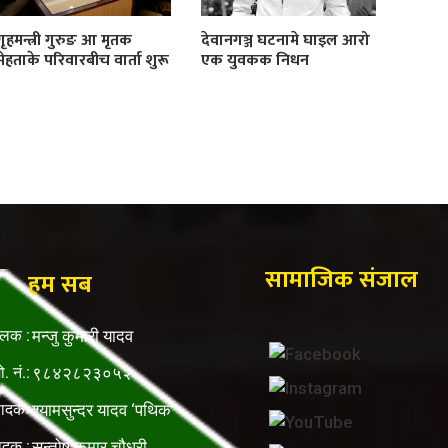
गृहमन्त्री गुरुङ आ मृतक
देवानगञ्ज घटनामे घाइल आरो
मेहताके परिवारबीच वार्ता शुरू
एक युवकक निधन
सामाजिक संजाल
हम सब
ालक :
मन्जु कुमारी यादव
ो. नं.:
९८४२८२३०५२
पादकः
श्यामसुन्दर यादव ‘पथिक’
ादक :
सन्तोष कुमार चौधरी