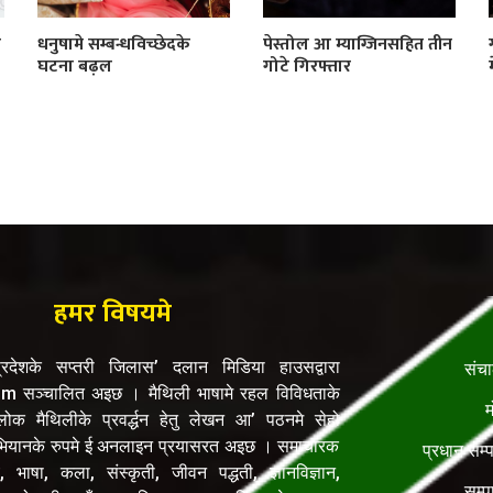
ी
धनुषामे सम्बन्धविच्छेदके
पेस्तोल आ म्याग्जिनसहित तीन
घटना बढ़ल
गोटे गिरफ्तार
हमर विषयमे
रदेशके सप्तरी जिलास’ दलान मिडिया हाउसद्वारा
संच
सञ्चालित अइछ । मैथिली भाषामे रहल विविधताके
म
क मैथिलीके प्रवर्द्धन हेतु लेखन आ’ पठनमे सेहो
यानके रुपमे ई अनलाइन प्रयासरत अइछ । समाचारक
प्रधान सम्
, भाषा, कला, संस्कृती, जीवन पद्धती, ज्ञानविज्ञान,
सम्प