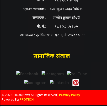
प्रधान सम्पादकः
श्यामसुन्दर यादव ‘पथिक’
सम्पादक :
सन्तोष कुमार चौधरी
मो. नं.:
९८६२८५५६०५
आमसञ्चार प्राधिकरण म. प्र. द.नं: ४१/०८०-८१
सामाजिक संजाल
© 2026: Dalan News All Rights Reserved |
Pravicy Policy
Powered By:
PROTECH