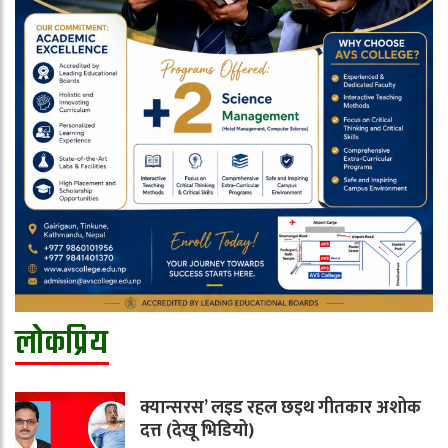
लोकप्रिय
क्यान्सरस’ लइड रहल छइथ गीतकार अशोक
दत्त (देखू भिडियो)