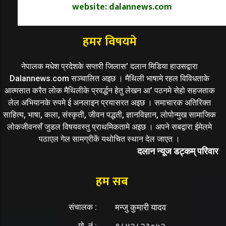
website: dalannews.com
हमर विषयमे
नेपालक मधेश प्रदेशके सप्तरी जिलास’ दलान मिडिया हाउसद्वारा
Dalannews.com सञ्चालित अइछ । मैथिली भाषामे रहल विविधताके
आत्मसात करैत लोक मैथिलीके प्रवर्द्धन हेतु लेखन आ’ पठनमे सेहो सहजताक
लेल अभियानके रुपमे ई अनलाइन प्रयासरत अइछ । समाचारक अतिरिक्त
साहित्य, भाषा, कला, संस्कृती, जीवन पद्धती, ज्ञानविज्ञान, लोपोन्मुख सामाजिक
लोकजीवनसँ जुडल विषयवस्तु प्राथमिकतामे अइछ । अपने सबद्वारा ईमेलमे
पठाएल गेल सामग्रीकें यथोचित स्थान देल जाएत ।
दलान न्यूज डट्कम् परिवार
हम सब
संचालक :
मन्जु कुमारी यादव
मो. नं.:
९८४२८२३०५२