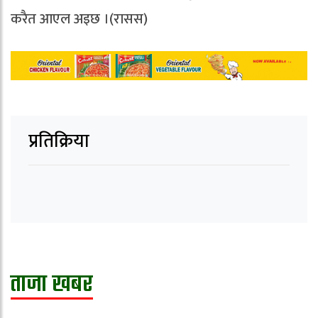
करैत आएल अइछ ।(रासस)
प्रतिक्रिया
ताजा खबर