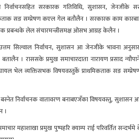
धि निर्वाचनसहित सरकारक गतिविधि, सुशासन, जेनजीके 
िकताक सङ सम्प्रेषण कएल गेल बतौलैन । सरकारक काम कारबाह
क प्रबन्धके लेल संचारमन्त्रीसमक्ष ओसभ आग्रह केलैन ।
क उत्तम सिल्वाल निर्वाचन, सुशासन आ जेनजीके भावना अनुस
 बतालैन । राससके प्रमुख समाचारदाता नारायण प्रसाद न्यौपा
ल भेल व्यक्तिसभक विषयवस्तुकेँ प्राथमिकताक सङ सम्प्रे
ाबु बस्नेत निर्वाचनक वातावरण बनाबएजँका विषयवस्तु, सुशासन 
ैन ।
चार महाशाखा प्रमुख पुष्पहरि क्याम्प राई परिवर्तित सन्दर्भमे