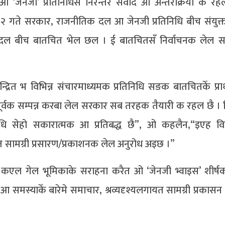
‘जेनजी’ प्रतिनिधिसँ निरन्तर संवाद आ अन्तरक्रिया क र
तिक १२ गते सरकार, राजनीतिक दल आ जेनजी प्रतिनिधि बीच संयुक
 बीच बातचित भेल छल । ई बातचितसँ निर्वाचनक लेल स
ेन्द्रित भ विभिन्न संचारमाध्यमक प्रतिनिधि सङक बातचितकेँ प्र
ूर्वक सम्पन्न करबा लेल सरकार सब तरहक तैयारी क रहल छै । 
 सेहो सकारात्मक आ प्रतिबद्ध छै”, ओ कहलैन,“इएह विषय
यत सामग्री प्रसारण/प्रकाशनक लेल अनुरोध अइछ ।”
र्वाह कएल गेल भूमिकाके सराहना करैत ओ ‘जेनजी भ्वाइस’ शीर्ष
 समस्याकेँ बारेमे समाचार, श्रव्यदृश्यलगायत सामग्री प्रकासन