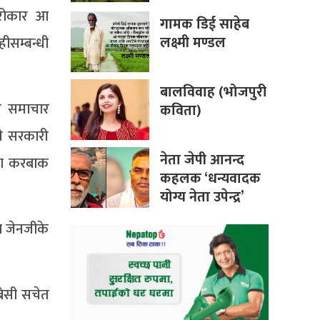
सरोकार आ
गामक डिई साहेब
लक्ष्मी मण्डल
ीसम्बन्धी
बालविवाह (भोजपुरी
ार समाचार
कविता)
ने सरकारी
नेता जेपी आनन्द
षण करबाक
कहलक ‘धन्यवादक
योग्य नेता उपेन्द्र’
आ जेनजीके
 बेसी सचेत