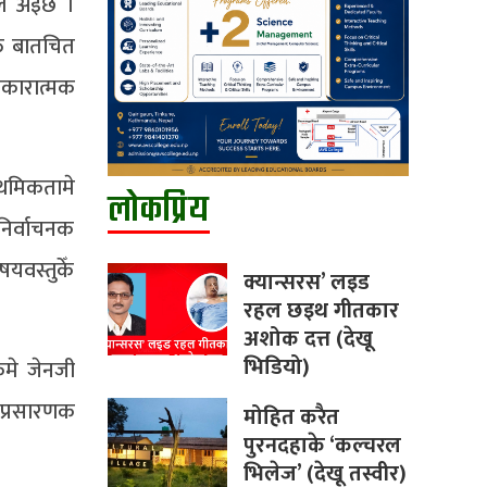
हल अइछ ।
्त बातचित
कारात्मक
ाथमिकतामे
लोकप्रिय
निर्वाचनक
वस्तुकेँ
क्यान्सरस’ लइड
रहल छइथ गीतकार
अशोक दत्त (देखू
भिडियो)
कमे जेनजी
 प्रसारणक
मोहित करैत
पुरनदहाके ‘कल्चरल
भिलेज’ (देखू तस्वीर)