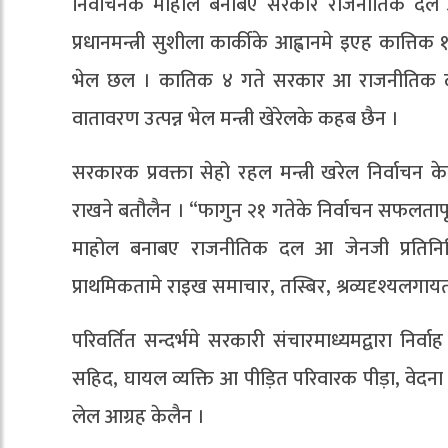
निर्वाचनक माहोल बनाबए सरकार राजनीतिक दल आ 
प्रधानमन्त्री सुशीला कार्कीके आह्वानमे इएह कात्
भेल छल । कातिक ४ गते सरकार आ राजनीतिक दल
वातावरण उत्पन्न भेल मन्त्री खेरेलके कहब छैन ।
सरकारक प्रवक्ता सेहो रहल मन्त्री खरेल निर्वाचन क
राखने बतौलैन । “फागुन २१ गतेके निर्वाचन सफलताप
माहोल बनाबए राजनीतिक दल आ जेनजी प्रतिनिधि
प्राथमिकतामे राइख समाचार, तस्बिर, श्रव्यदृश्यलगा
परिवर्तित सन्दर्भमे सरकारी संचारमाध्यमद्वारा नि
सहिद, घायल व्यक्ति आ पीड़ित परिवारक पीड़ा, वेदना आ
लेल आग्रह केलैन ।