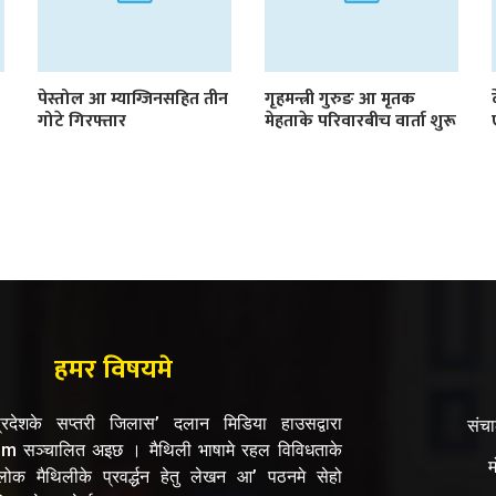
पेस्तोल आ म्याग्जिनसहित तीन
गृहमन्त्री गुरुङ आ मृतक
गोटे गिरफ्तार
मेहताके परिवारबीच वार्ता शुरू
हमर विषयमे
रदेशके सप्तरी जिलास’ दलान मिडिया हाउसद्वारा
संच
सञ्चालित अइछ । मैथिली भाषामे रहल विविधताके
म
क मैथिलीके प्रवर्द्धन हेतु लेखन आ’ पठनमे सेहो