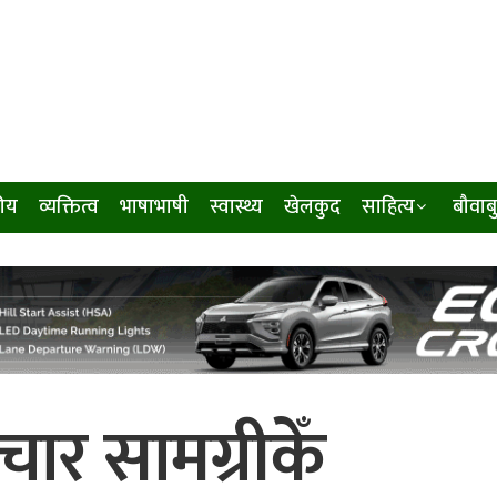
ीय
व्यक्तित्व
भाषाभाषी
स्वास्थ्य
खेलकुद
साहित्य
बौवाब
ाचार सामग्रीकेँ