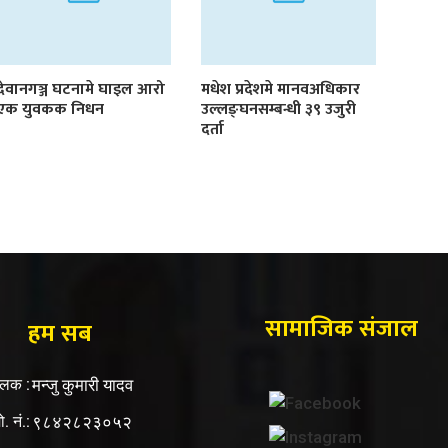
देवानगञ्ज घटनामे घाइल आरो
मधेश प्रदेशमे मानवअधिकार
एक युवकक निधन
उल्लङ्घनसम्बन्धी ३९ उजुरी
दर्ता
सामाजिक संजाल
हम सब
ालक :
मन्जु कुमारी यादव
ो. नं.:
९८४२८२३०५२