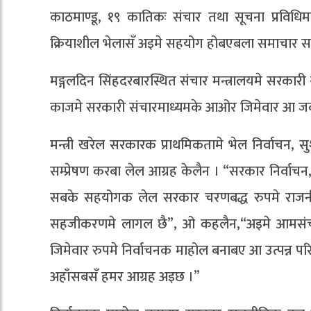
काठमाण्डू, १९ कातिकः संचार तथा सूचना प्रविधिमन
क्रियाशील भेलासँ अइमे सहयोग होबएबला समाचार साम
मङ्गलदिन सिंहदरबारस्थित संचार मन्त्रालयमे सरकारी
काजमे सरकारी संचारमाध्यमके आओर जिमेवार आ जव
मन्त्री खरेल सरकारक प्राथमिकतामे भेल निर्वाचन, सुश
सम्प्रेषण करबा लेल आग्रह केलैन । “सरकार निर्वा
सबके सहयोगक लेल सरकार चरणबद्ध रुपमे राजन
सहजीकरणमे लागल छै”, ओ कहलैन,“अइमे आमसंचा
जिमेवार रुपमे निर्वाचनक माहोल बनाबए आ उत्पन्न 
अहाँसबसँ हमर आग्रह अइछ ।”