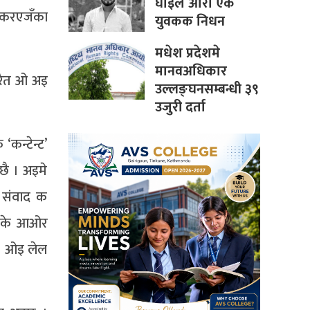
घाइल आरो एक
न करएजँका
युवकक निधन
मधेश प्रदेशमे
मानवअधिकार
करैत ओ अइ
उल्लङ्घनसम्बन्धी ३९
उजुरी दर्ता
‘कन्टेन्ट’
छै । अइमे
 संवाद क
यमके आओर
 । ओइ लेल