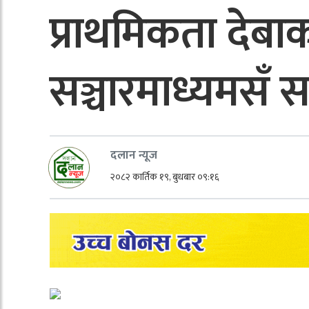
प्राथमिकता देब
सञ्चारमाध्यमसँ
दलान न्यूज
२०८२ कार्तिक १९, बुधबार ०९:१६