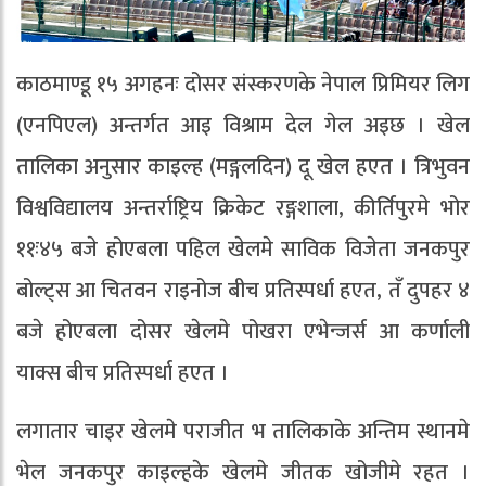
काठमाण्डू १५ अगहनः दोसर संस्करणके नेपाल प्रिमियर लिग
(एनपिएल) अन्तर्गत आइ विश्राम देल गेल अइछ । खेल
तालिका अनुसार काइल्ह (मङ्गलदिन) दू खेल हएत । त्रिभुवन
विश्वविद्यालय अन्तर्राष्ट्रिय क्रिकेट रङ्गशाला, कीर्तिपुरमे भोर
११ः४५ बजे होएबला पहिल खेलमे साविक विजेता जनकपुर
बोल्ट्स आ चितवन राइनोज बीच प्रतिस्पर्धा हएत, तँ दुपहर ४
बजे होएबला दोसर खेलमे पोखरा एभेन्जर्स आ कर्णाली
याक्स बीच प्रतिस्पर्धा हएत ।
लगातार चाइर खेलमे पराजीत भ तालिकाके अन्तिम स्थानमे
भेल जनकपुर काइल्हके खेलमे जीतक खोजीमे रहत ।