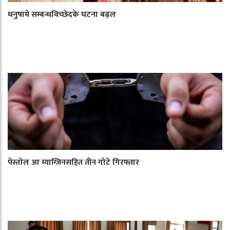
धनुषामे सम्बन्धविच्छेदके घटना बढ़ल
पेस्तोल आ म्याग्जिनसहित तीन गोटे गिरफ्तार