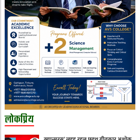
लोकप्रिय
क्यान्सरस’ लइड रहल छइथ गीतकार अशोक