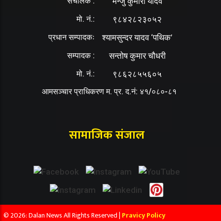
संचालक :
मन्जु कुमारी यादव
मो. नं.:
९८४२८२३०५२
प्रधान सम्पादकः
श्यामसुन्दर यादव ‘पथिक’
सम्पादक :
सन्तोष कुमार चौधरी
मो. नं.:
९८६२८५५६०५
आमसञ्चार प्राधिकरण म. प्र. द.नं: ४१/०८०-८१
सामाजिक संजाल
© 2026: Dalan News All Rights Reserved |
Pravicy Policy