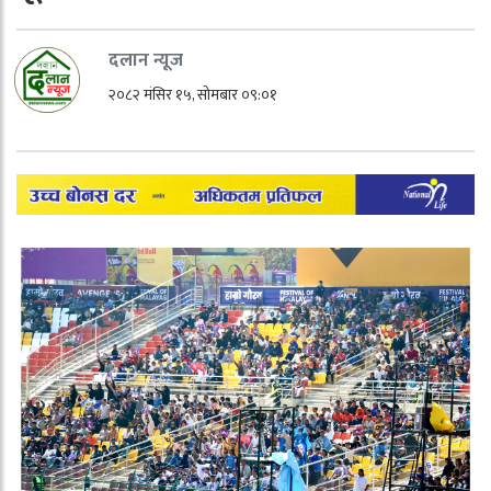
दलान न्यूज
२०८२ मंसिर १५, सोमबार ०९:०१