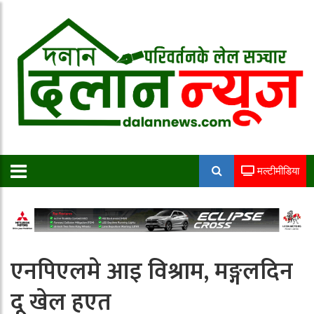
मल्टीमीडिया
एनपिएलमे आइ विश्राम, मङ्गलदिन
दू खेल हएत