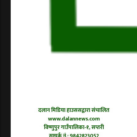
दलान मिडिया हाउससद्वारा संचालित
www.dalannews.com
विष्णुपुर गाउँपालिका-१, सप्तरी
सम्पर्क नं.: 9842823052