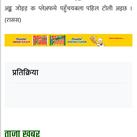
अङ्क जोइड़ क प्लेअफमे पहुँचयबला पहिल टोली अइछ ।
(रासस)
प्रतिक्रिया
ताजा खबर