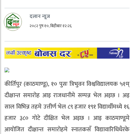
दलान न्यूज
२०८२ पुष १०, बिहीबार १२:२६
कीर्तिपुर (काठमाण्डू), १० पुसः त्रिभुवन विश्वविद्यालयक ५१म्
दीक्षान्त समारोह आइ राजधानीमे सम्पन्न भेल अइछ । अइ
साल विभिन्न तहमे उत्तीर्ण भेल ८९ हजार १९१ विद्यार्थीमध्ये १६
हजार ३८० गोटे दीक्षित भेल अइछ । आइ काठमाण्डूमे
आयोजित दीक्षान्त समारोहमे स्नातकसँ विद्यावारिधिधैरके