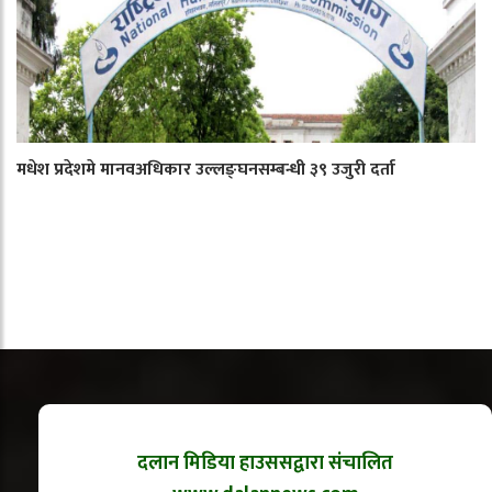
मधेश प्रदेशमे मानवअधिकार उल्लङ्घनसम्बन्धी ३९ उजुरी दर्ता
दलान मिडिया हाउससद्वारा संचालित