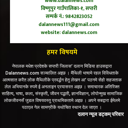
www.dalannews.com
विष्णुपुर गाउँपालिका-१, सप्तरी
सम्पर्क नं.: 9842823052
dalannews111@gmail.com
website: dalannews.com
हमर विषयमे
नेपालक मधेश प्रदेशके सप्तरी जिलास’ दलान मिडिया हाउसद्वारा
Dalannews.com सञ्चालित अइछ । मैथिली भाषामे रहल विविधताके
आत्मसात करैत लोक मैथिलीके प्रवर्द्धन हेतु लेखन आ’ पठनमे सेहो सहजताक
लेल अभियानके रुपमे ई अनलाइन प्रयासरत अइछ । समाचारक अतिरिक्त
साहित्य, भाषा, कला, संस्कृती, जीवन पद्धती, ज्ञानविज्ञान, लोपोन्मुख सामाजिक
लोकजीवनसँ जुडल विषयवस्तु प्राथमिकतामे अइछ । अपने सबद्वारा ईमेलमे
पठाएल गेल सामग्रीकें यथोचित स्थान देल जाएत ।
दलान न्यूज डट्कम् परिवार