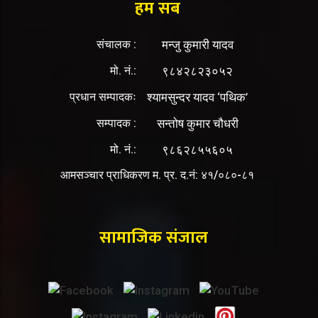
हम सब
संचालक :
मन्जु कुमारी यादव
मो. नं.:
९८४२८२३०५२
प्रधान सम्पादकः
श्यामसुन्दर यादव ‘पथिक’
सम्पादक :
सन्तोष कुमार चौधरी
मो. नं.:
९८६२८५५६०५
आमसञ्चार प्राधिकरण म. प्र. द.नं: ४१/०८०-८१
सामाजिक संजाल