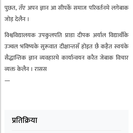
पुछत, तँए अपन ज्ञान आ सीपकेँ समाज परिवर्तनमे लगेबाक
जोड़ देलैन ।
विश्वविद्यालयक उपकुलपति प्राडा दीपक अर्याल विद्यार्थीके
उज्वल भविष्यके सुरूवात दीक्षान्तसँ होइत छै कहैत स्वयंके
सैद्धान्तिक ज्ञान व्यवहारमे कार्यान्वयन करैत जेबाक विचार
व्यक्त केलैन । रासस
—
प्रतिक्रिया