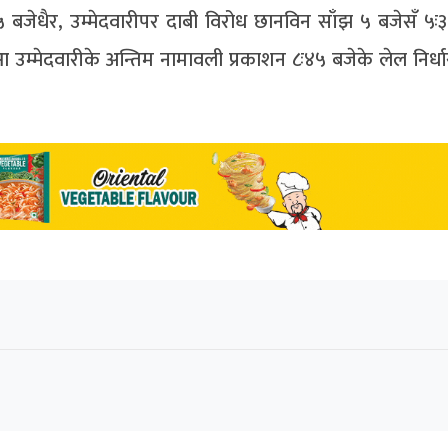
५ बजेधैर, उम्मेदवारीपर दाबी विरोध छानविन साँझ ५ बजेसँ ५ः३
 आ उम्मेदवारीके अन्तिम नामावली प्रकाशन ८ः४५ बजेके लेल निर