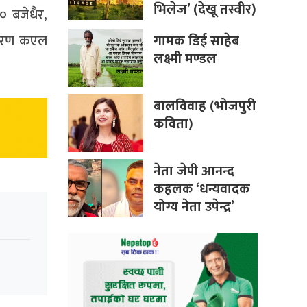
भिलेज’ (देखू तस्वीर)
० बजेधैर,
गामक डिई साहेब
्धारण कएल
लक्ष्मी मण्डल
बालविवाह (भोजपुरी
कविता)
नेता जेपी आनन्द
कहलक ‘धन्यवादक
योग्य नेता उपेन्द्र’