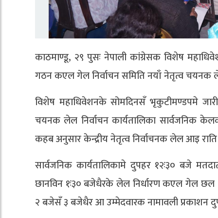
काठमाण्डू, २९ पुसः नेपाली कांग्रेसक विशेष महाधि
गठन कएल गेल निर्वाचन समिति नयाँ नेतृत्व चयनक
विशेष महाधिवेशनके सोमदिनसँ भृकुटीमण्डपमे जारी
चयनक लेल निर्वाचन कार्यतालिका सार्वजनिक केलक
कहब अनुसार केन्द्रीय नेतृत्व निर्वाचनक लेल आइ र
सार्वजनिक कार्यतालिकामे दुपहर १२ः३० बजे मत
छानविन १ः३० बजेधैरके लेल निर्धारण कएल गेल छल । 
२ बजेसँ ३ बजेधैर आ उम्मेदवारक नामावली प्रकाशन द