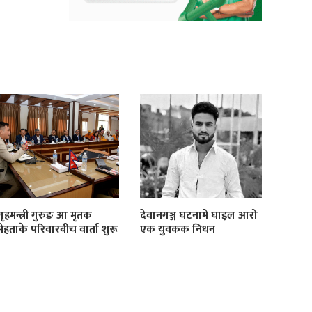
गृहमन्त्री गुरुङ आ मृतक
देवानगञ्ज घटनामे घाइल आरो
मेहताके परिवारबीच वार्ता शुरू
एक युवकक निधन