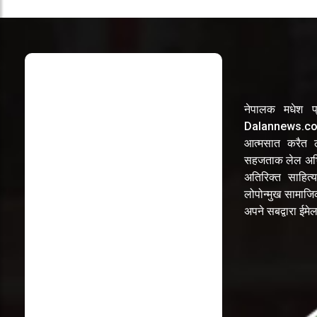
नेपालक मधेश प्
Dalannews.com 
आत्मसात करैत लो
सहजताक लेल अभि
अतिरिक्त साहित्य
लोपोन्मुख सामाज
अपने सबद्वारा ईम