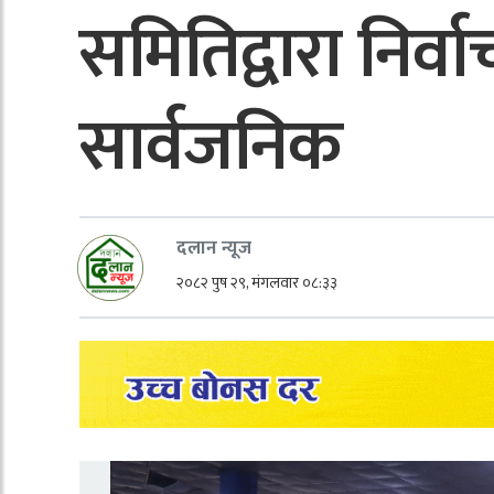
समितिद्वारा निर्
सार्वजनिक
दलान न्यूज
२०८२ पुष २९, मंगलवार ०८:३३