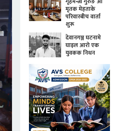
गृहमन्त्री गुरुङ आ
मृतक मेहताके
परिवारबीच वार्ता
शुरू
देवानगञ्ज घटनामे
घाइल आरो एक
युवकक निधन