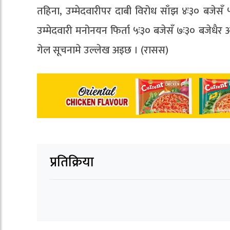
तहिना, उम्मेदवारीपर दाबी विरोध साँझ ४ः३० बजेसँ 
उम्मेदवारी मनोनयन फिर्ता ५ः३० बजेसँ ७ः३० बजेधैर
गेल सूचनामे उल्लेख अइछ । (रासस)
प्रतिक्रिया