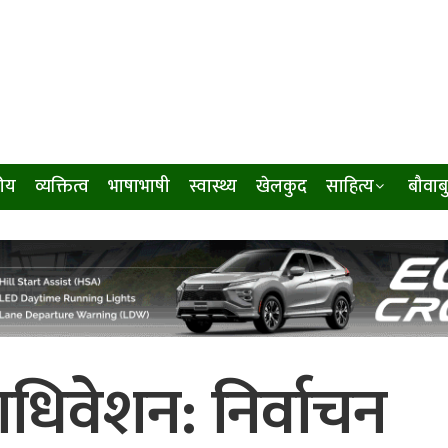
ीय
व्यक्तित्व
भाषाभाषी
स्वास्थ्य
खेलकुद
साहित्य
बौवाब
हाधिवेशन: निर्वाचन