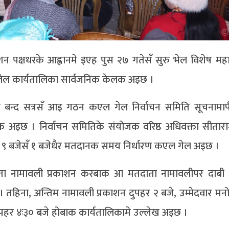
वेशन पक्षधरके आह्वानमे इएह पुस २७ गतेसँ सुरु भेल विशेष मह
 लेल कार्यतालिका सार्वजनिक केलक अइछ ।
 बन्द सत्रसँ आइ गठन कएल गेल निर्वाचन समिति सूचनामार्फ
 अइछ । निर्वाचन समितिके संयोजक वरिष्ठ अधिवक्ता सीतार
ाति ९ बजेसँ १ बजेधैर मतदानक समय निर्धारण कएल गेल अइछ ।
दाता नामावली प्रकाशन करबाक आ मतदाता नामावलीपर दाबी
तहिना, अन्तिम नामावली प्रकाशन दुपहर २ बजे, उम्मेदवार मनो
ुपहर ४ः३० बजे होबाक कार्यतालिकामे उल्लेख अइछ ।