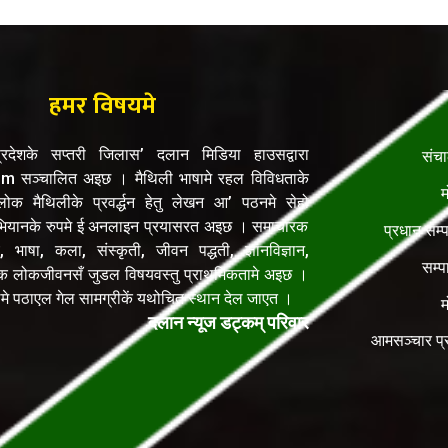
हमर विषयमे
रदेशके सप्तरी जिलास’ दलान मिडिया हाउसद्वारा
संच
सञ्चालित अइछ । मैथिली भाषामे रहल विविधताके
म
क मैथिलीके प्रवर्द्धन हेतु लेखन आ’ पठनमे सेहो
यानके रुपमे ई अनलाइन प्रयासरत अइछ । समाचारक
प्रधान सम्
, भाषा, कला, संस्कृती, जीवन पद्धती, ज्ञानविज्ञान,
सम्प
िक लोकजीवनसँ जुडल विषयवस्तु प्राथमिकतामे अइछ ।
ेलमे पठाएल गेल सामग्रीकें यथोचित स्थान देल जाएत ।
म
दलान न्यूज डट्कम् परिवार
आमसञ्चार प्