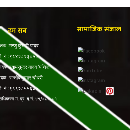
सामाजिक संजाल
हम सब
ालक :
मन्जु कुमारी यादव
ो. नं.:
९८४२८२३०५२
पादकः
श्यामसुन्दर यादव ‘पथिक’
ादक :
सन्तोष कुमार चौधरी
ो. नं.:
९८६२८५५६०५
राधिकरण म. प्र. द.नं: ४१/०८०-८१