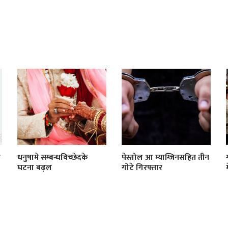
ी
धनुषामे सम्बन्धविच्छेदके
पेस्तोल आ म्याग्जिनसहित तीन
घटना बढ़ल
गोटे गिरफ्तार