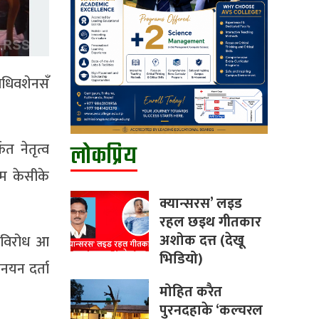
ाधिवशेनसँ
त नेतृत्व
लोकप्रिय
ाम केसीके
क्यान्सरस’ लइड
रहल छइथ गीतकार
अशोक दत्त (देखू
 विरोध आ
भिडियो)
नयन दर्ता
मोहित करैत
पुरनदहाके ‘कल्चरल