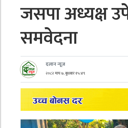
जसपा अध्यक्ष उपे
समवेदना
दलान न्यूज
२०८२ माघ ७, बुधबार १५:४९