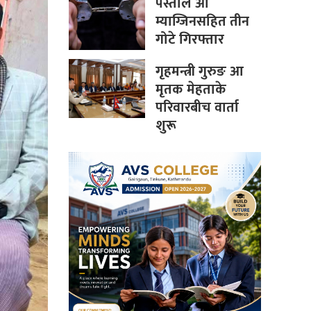
पेस्तोल आ
म्याग्जिनसहित तीन
गोटे गिरफ्तार
गृहमन्त्री गुरुङ आ
मृतक मेहताके
परिवारबीच वार्ता
शुरू