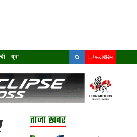
ुची
यूवा
मल्टीमीडिया
ए
ताजा खबर