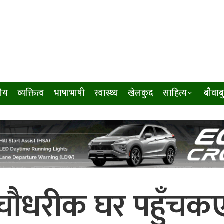
ीय
व्यक्तित्व
भाषाभाषी
स्वास्थ्य
खेलकुद
साहित्य
बौवाब
र चौधरीक घर पहुँचक