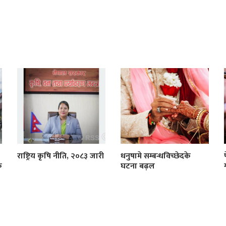
राष्ट्रिय कृषि नीति, २०८३ जारी
धनुषामे सम्बन्धविच्छेदके
क
घटना बढ़ल