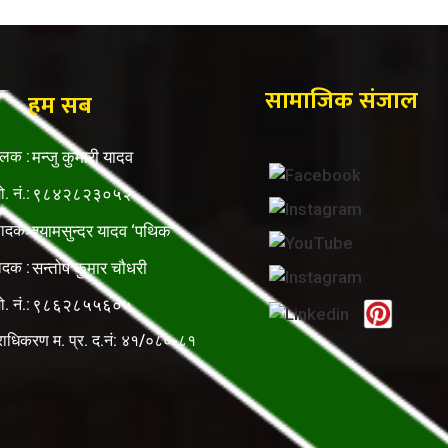
सामाजिक संजाल
हम सब
ालक :
मन्जु कुमारी यादव
ो. नं.:
९८४२८२३०५२
पादकः
श्यामसुन्दर यादव ‘पथिक’
ादक :
सन्तोष कुमार चौधरी
ो. नं.:
९८६२८५५६०५
राधिकरण म. प्र. द.नं: ४१/०८०-८१