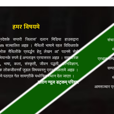
हमर विषयमे
रदेशके सप्तरी जिलास’ दलान मिडिया हाउसद्वारा
संच
सञ्चालित अइछ । मैथिली भाषामे रहल विविधताके
म
क मैथिलीके प्रवर्द्धन हेतु लेखन आ’ पठनमे सेहो
यानके रुपमे ई अनलाइन प्रयासरत अइछ । समाचारक
प्रधान सम्
, भाषा, कला, संस्कृती, जीवन पद्धती, ज्ञानविज्ञान,
सम्प
िक लोकजीवनसँ जुडल विषयवस्तु प्राथमिकतामे अइछ ।
ेलमे पठाएल गेल सामग्रीकें यथोचित स्थान देल जाएत ।
म
दलान न्यूज डट्कम् परिवार
आमसञ्चार प्