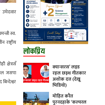
)क उमेदवार
्त्री स्व.
 राष्ट्रीय
लोकप्रिय
 क्षेत्रसँ
क्यान्सरस’ लइड
 लेल जसपा
रहल छइथ गीतकार
अशोक दत्त (देखू
 बिन्देश्वर
भिडियो)
मोहित करैत
पुरनदहाके ‘कल्चरल