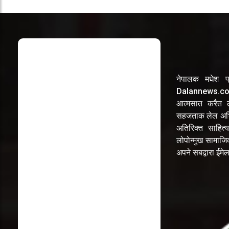
नेपालक मधेश प्
Dalannews.com 
आत्मसात करैत लो
सहजताक लेल अभि
अतिरिक्त साहित्य
लोपोन्मुख सामाज
अपने सबद्वारा ईम