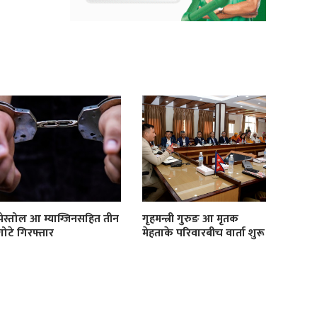
पेस्तोल आ म्याग्जिनसहित तीन
गृहमन्त्री गुरुङ आ मृतक
गोटे गिरफ्तार
मेहताके परिवारबीच वार्ता शुरू