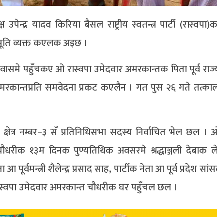
ेन्द्र यादव किरिया बैसल राष्ट्रीय स्वतन्त्र पार्टी (रास्वपा
ूति व्यक्त कएलक अइछ ।
ासमे पहुँचकए ओ रास्वपा उमेदवार अमरकान्तक पिता पूर्व राज्यमन
् अमरकान्तप्रति समवेदना प्रकट कएलैन । गत पुस २६ गते तत्कालीन
्षेत्र नम्बर–३ सँ प्रतिनिधिसभा सदस्य निर्वाचित भेल छल । ओही
. चौधरीक १३म दिनक पुण्यतिथिक अवसरमे श्रद्धाञ्जली देबाक
 आ पूर्वमन्त्री शैलेन्द्र प्रसाद साह, पार्टीक नेता आ पूर्व प्रदेश सांसद
 रास्वपा उमेदवार अमरकान्त चौधरीक घर पहुँचल छल ।